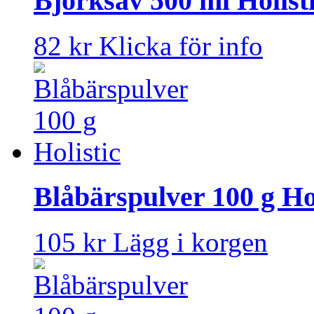
Björksav 500 ml Holist
82 kr
Klicka för info
Blåbärspulver 100 g Hol
105 kr
Lägg i korgen