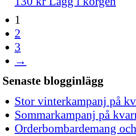
130 kr
Lägg i korgen
1
2
3
→
Senaste blogginlägg
Stor vinterkampanj på kv
Sommarkampanj på kvar
Orderbombardemang och 