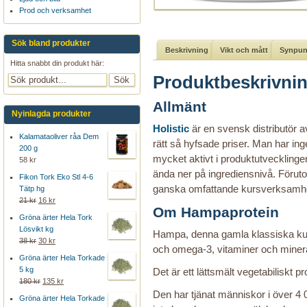
Prod och verksamhet
Sök bland produkter
Beskrivning
Vikt och mått
Synpunk
Hitta snabbt din produkt här:
Produktbeskrivni
Allmänt
Nyinlagda produkter
Holistic
är en svensk distributör av 
Kalamataoliver råa Dem
rätt så hyfsade priser. Man har inge
200 g
mycket aktivt i produktutvecklinge
58 kr
ända ner på ingrediensnivå. Föruto
Fikon Tork Eko Stl 4-6
ganska omfattande kursverksamh
Tätp hg
21 kr
16 kr
Om Hampaprotein
Gröna ärter Hela Tork
Lösvikt kg
Hampa, denna gamla klassiska kultur
38 kr
30 kr
och omega-3, vitaminer och minera
Gröna ärter Hela Torkade
5 kg
Det är ett lättsmält vegetabiliskt p
180 kr
135 kr
Den har tjänat människor i över 4 
Gröna ärter Hela Torkade