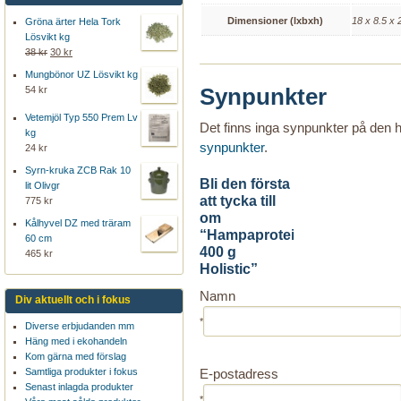
Dimensioner (lxbxh)
18 x 8.5 x
Gröna ärter Hela Tork
Lösvikt kg
38 kr
30 kr
Mungbönor UZ Lösvikt kg
Synpunkter
54 kr
Vetemjöl Typ 550 Prem Lv
Det finns inga synpunkter på den
kg
synpunkter
.
24 kr
Syrn-kruka ZCB Rak 10
Bli den första
lit Olivgr
att tycka till
775 kr
om
Kålhyvel DZ med träram
“Hampaprotein
60 cm
400 g
465 kr
Holistic”
Namn
Div aktuellt och i fokus
*
Diverse erbjudanden mm
Häng med i ekohandeln
Kom gärna med förslag
E-postadress
Samtliga produkter i fokus
Senast inlagda produkter
*