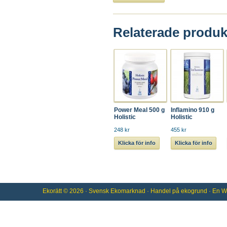
Relaterade produk
Power Meal 500 g
Inflamino 910 g
Holistic
Holistic
248 kr
455 kr
Klicka för info
Klicka för info
Ekorätt
© 2026 ·
Svensk Ekomarknad
· Handel på
ekogrund
· En
W