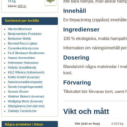
inte bara hampa, man älskar hampa
15 kg
510 kr
380 kr
Innehåll
En förpackning (zippåse) innehåll
Sortiment per lev/tillv
Ingredienser
Alla lev/tillverkare
Biodynamiska Produkter
100 % ekologiska, malda hampafrö
Bohlsener Mühle
Bormioli Rocco (glas)
Information om näringsinnehåll per
Ceramika Artystyczna
Fa E Birnbaum Brotformen
Dosering
Hawos Kornmühlen
Hofmeister Holzwaren
Blanda/strö några matskedar i mat 
Holistic (kosttillskott)
kost.
KGZ Ribnica (trähantverk)
KoMo GmbH (kvarnar)
Förvaring
Naturkosmetikkompaniet
Sonett (rengöringsmedel)
Tillskottet bör förvaras torrt, samt
Svensk Ekoört
Waldner Biotech (kvarnar)
Wolfgang Mock (kvarnar)
Wästgötarna (hel säd mm)
Vikt och mått
Zaklady Ceramiczne
Vikt (inkl ev förp)
0.413 kg
Några produkter i fokus