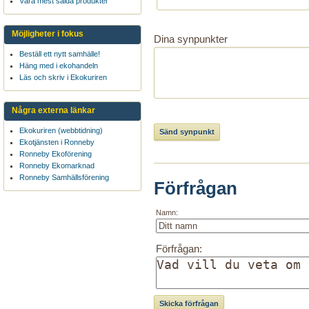
Våra mest sålda produkter
Möjligheter i fokus
Dina synpunkter
Beställ ett nytt samhälle!
Häng med i ekohandeln
Läs och skriv i Ekokuriren
Några externa länkar
Ekokuriren (webbtidning)
Ekotjänsten i Ronneby
Ronneby Ekoförening
Ronneby Ekomarknad
Ronneby Samhällsförening
Förfrågan
Namn:
Förfrågan: