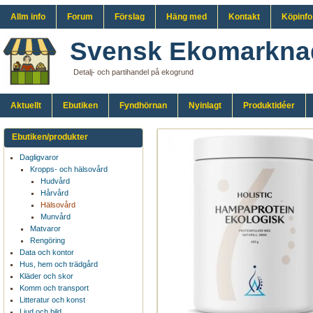
Allm info
Forum
Förslag
Häng med
Kontakt
Köpinfo
Svensk Ekomarkna
Detalj- och partihandel på ekogrund
Aktuellt
Ebutiken
Fyndhörnan
Nyinlagt
Produktidéer
Ebutiken/produkter
Dagligvaror
Kropps- och hälsovård
Hudvård
Hårvård
Hälsovård
Munvård
Matvaror
Rengöring
Data och kontor
Hus, hem och trädgård
Kläder och skor
Komm och transport
Litteratur och konst
Ljud och bild