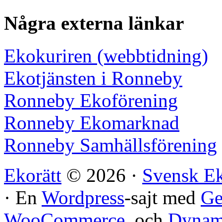
Några externa länkar
Ekokuriren (webbtidning)
Ekotjänsten i Ronneby
Ronneby Ekoförening
Ronneby Ekomarknad
Ronneby Samhällsförening
Ekorätt
© 2026 ·
Svensk E
· En
Wordpress
-sajt med
Ge
WooCommerce
, och
Dynami