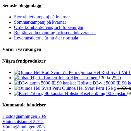
Senaste blogginlägg
Stor vinterkampanj på kvarnar
Sommarkampanj på kvarnar
Orderbombardemang och förseningar
Begränsad bemanning och sena inleveranser
Leveranstiderna är nu åter normala
Varor i varukorgen
Några fyndprodukter
Quinoa Hel Röd-Svart-Vit 
Johan Hjert – Lumen
130 kr
25 kr
D3-vit 5000 IE 90 k
Quinoa Hel Svart Peru 15 kg
1.050 k
Kisel 250 mg 90 kapslar
13
Kommande händelser
Höstdagjämningen 23/9
Vintersolståndet 22/12
Vårdagjämningen 20/3