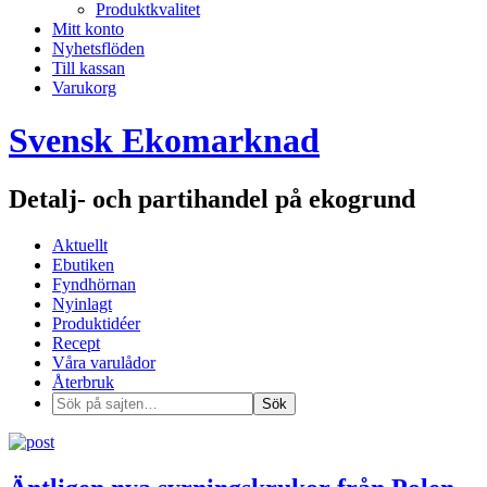
Produktkvalitet
Mitt konto
Nyhetsflöden
Till kassan
Varukorg
Svensk Ekomarknad
Detalj- och partihandel på ekogrund
Aktuellt
Ebutiken
Fyndhörnan
Nyinlagt
Produktidéer
Recept
Våra varulådor
Återbruk