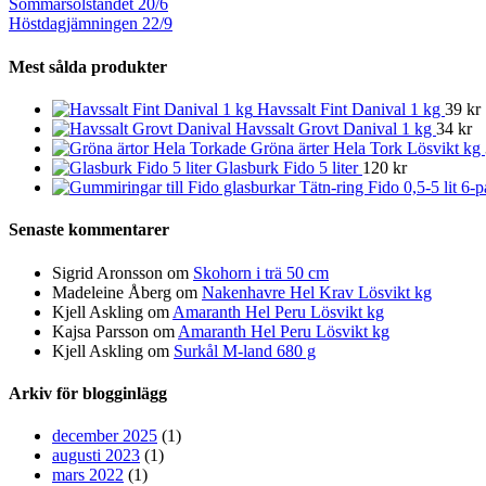
Sommarsolståndet 20/6
Höstdagjämningen 22/9
Mest sålda produkter
Havssalt Fint Danival 1 kg
39 kr
Havssalt Grovt Danival 1 kg
34 kr
Gröna ärter Hela Tork Lösvikt kg
Glasburk Fido 5 liter
120 kr
Tätn-ring Fido 0,5-5 lit 6-
Senaste kommentarer
Sigrid Aronsson om
Skohorn i trä 50 cm
Madeleine Åberg om
Nakenhavre Hel Krav Lösvikt kg
Kjell Askling om
Amaranth Hel Peru Lösvikt kg
Kajsa Parsson om
Amaranth Hel Peru Lösvikt kg
Kjell Askling om
Surkål M-land 680 g
Arkiv för blogginlägg
december 2025
(1)
augusti 2023
(1)
mars 2022
(1)