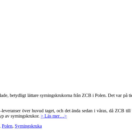
klade, betydligt lättare syrningskrukorna från ZCB i Polen. Det var på 
leveranser över huvud taget, och det ända sedan i våras, då ZCB till 
 typ av syrningskrukor.
> Läs mer…>
,
Polen
,
Syrningskruka