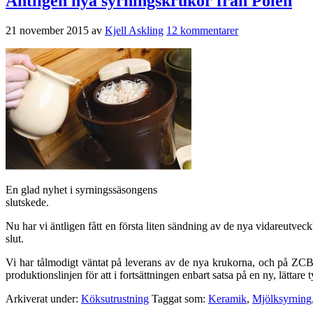
Äntligen nya syrningskrukor från Polen
21 november 2015
av
Kjell Askling
12 kommentarer
En glad nyhet i syrningssäsongens
slutskede.
Nu har vi äntligen fått en första liten sändning av de nya vidareutvec
slut.
Vi har tålmodigt väntat på leverans av de nya krukorna, och på ZCB-
produktionslinjen för att i fortsättningen enbart satsa på en ny, lättare
Arkiverat under:
Köksutrustning
Taggat som:
Keramik
,
Mjölksyrning