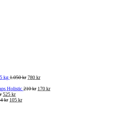
15 kg
1.050 kr
780 kr
aps Holistic
210 kr
170 kr
r
525 kr
4 kr
105 kr