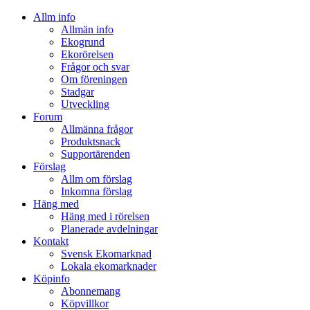
Allm info
Allmän info
Ekogrund
Ekorörelsen
Frågor och svar
Om föreningen
Stadgar
Utveckling
Forum
Allmänna frågor
Produktsnack
Supportärenden
Förslag
Allm om förslag
Inkomna förslag
Häng med
Häng med i rörelsen
Planerade avdelningar
Kontakt
Svensk Ekomarknad
Lokala ekomarknader
Köpinfo
Abonnemang
Köpvillkor