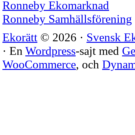
Ronneby Ekomarknad
Ronneby Samhällsförening
Ekorätt
© 2026 ·
Svensk E
· En
Wordpress
-sajt med
Ge
WooCommerce
, och
Dynami