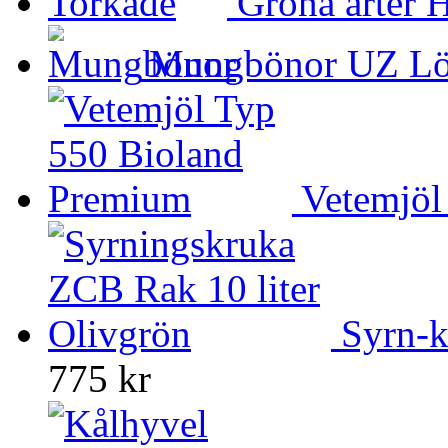
Gröna ärter 
Mungbönor UZ Lö
Vetemjöl
Syrn-k
775 kr