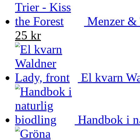
Menzer & T
25 kr
El kvarn W
Handbok i na