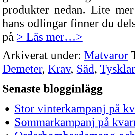
produkter nedan. Lite mer
hans odlingar finner du del
på
> Läs mer…>
Arkiverat under:
Matvaror
Demeter
,
Krav
,
Säd
,
Tyskla
Senaste blogginlägg
Stor vinterkampanj på kv
Sommarkampanj på kvar