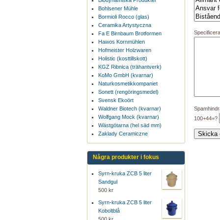
Biodynamiska Produkter
Bohlsener Mühle
Bormioli Rocco (glas)
Ceramika Artystyczna
Specificera
Fa E Birnbaum Brotformen
Hawos Kornmühlen
Hofmeister Holzwaren
Holistic (kosttillskott)
KGZ Ribnica (trähantverk)
KoMo GmbH (kvarnar)
Naturkosmetikkompaniet
Sonett (rengöringsmedel)
Svensk Ekoört
Waldner Biotech (kvarnar)
Spamhindr
Wolfgang Mock (kvarnar)
100+44=?
Wästgötarna (hel säd mm)
Zaklady Ceramiczne
Några produkter i fokus
Syrn-kruka ZCB 5 liter
Sandgul
500 kr
Syrn-kruka ZCB 5 liter
Koboltblå
500 kr