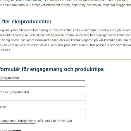
öreningens
verksamhetsdelar
, eller som är intresserade av att vara med och starta en lokal
 i sin hemkommun. Ett mycket intressant arbete, och en ny dimension, med nya möjligheter
 fler ekoproducenter
egional produktion och försörjning är mycket viktigt i ett ekosamhälle. Vi vill ta vara på de r
bidra till en ökning av den lokala och regionala produktionen och försörjningen inom landet oc
 av dig till oss, via svarsformuläret nedan eller via kontaktvägarna på vår
kontakt
-sida, om d
r kan vara av visst intresse för oss, och/eller produkter som du tror passar in och som du ka
 till oss.
formulär för engagemang och produkttips
(obligatoriskt)
ress: (obligatoriskt)
mmer:
t hänga med: (obligatoriskt, håll nere Ctrl för fler val)