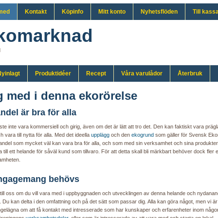
med
Kontakt
Köpinfo
Mitt konto
Nyhetsflöden
Till kass
komarknad
d
yinlagt
Produktidéer
Recept
Våra varulådor
Återbruk
 med i denna ekorörelse
del är bra för alla
e inte vara kommersiell och girig, även om det är lätt att tro det. Den kan faktiskt vara präg
ch vara till nytta för alla. Med det ideella
upplägg
och den
ekogrund
som gäller för Svensk Ek
handel som mycket väl kan vara bra för alla, och som med sin verksamhet och sina produkter
 till ett helande för såväl kund som tillvaro. För att detta skall bli märkbart behöver dock fler
samheten.
ngagemang behövs
 till oss om du vill vara med i uppbyggnaden och utvecklingen av denna helande och nydana
. Du kan delta i den omfattning och på det sätt som passar dig. Alla kan göra något, men vi är 
angelägna om att få kontakt med intresserade som har kunskaper och erfarenheter inom någon