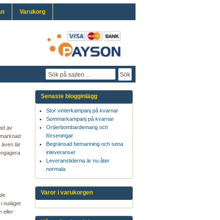
an
Varukorg
Senaste blogginlägg
Stor vinterkampanj på kvarnar
Sommarkampanj på kvarnar
Orderbombardemang och
lad av
förseningar
omarknad
Begränsad bemanning och sena
 även lär
inleveranser
 engagera
Leveranstiderna är nu åter
normala
Varor i varukorgen
nde
i nuläget
 eller