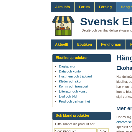
Allm info
Forum
Förslag
Häng 
Svensk E
Detalj- och partihandel på ekogrun
Aktuellt
Ebutiken
Fyndhörnan
N
Häng
Ebutiken/produkter
Dagligvaror
Ekohan
Data och kontor
Hus, hem och trädgård
Handel måst
Kläder och skor
idealitet, o
Komm och transport
har vi en 
Litteratur och konst
kunna bidra
Ljud och bild
sig i verk
Prod och verksamhet
Mer e
Sök bland produkter
Hör av dig
ekorörelse
Hitta snabbt din produkt här:
speciellt 