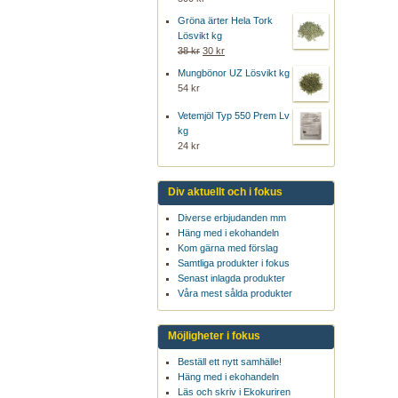
Gröna ärter Hela Tork
Lösvikt kg
38 kr
30 kr
Mungbönor UZ Lösvikt kg
54 kr
Vetemjöl Typ 550 Prem Lv
kg
24 kr
Div aktuellt och i fokus
Diverse erbjudanden mm
Häng med i ekohandeln
Kom gärna med förslag
Samtliga produkter i fokus
Senast inlagda produkter
Våra mest sålda produkter
Möjligheter i fokus
Beställ ett nytt samhälle!
Häng med i ekohandeln
Läs och skriv i Ekokuriren