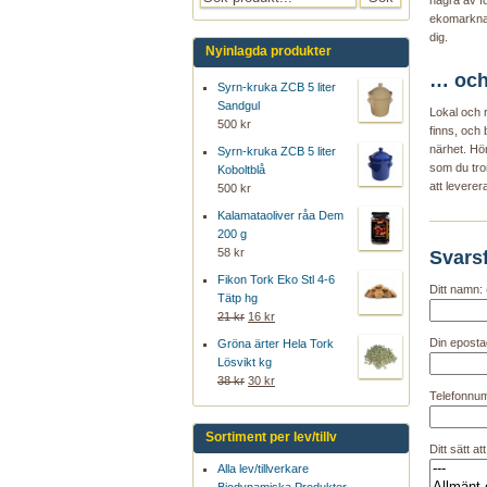
några av f
ekomarknad
dig.
Nyinlagda produkter
… och
Syrn-kruka ZCB 5 liter
Sandgul
Lokal och r
500 kr
finns, och 
närhet. Hör
Syrn-kruka ZCB 5 liter
som du tro
Koboltblå
att leverera
500 kr
Kalamataoliver råa Dem
200 g
58 kr
Svars
Fikon Tork Eko Stl 4-6
Ditt namn: 
Tätp hg
21 kr
16 kr
Din epostad
Gröna ärter Hela Tork
Lösvikt kg
38 kr
30 kr
Telefonnu
Sortiment per lev/tillv
Ditt sätt at
Alla lev/tillverkare