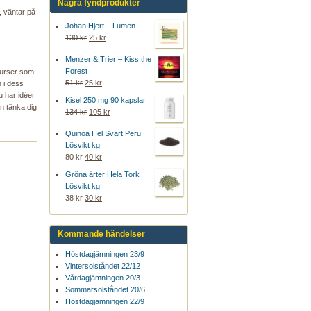
Några fyndprodukter
, väntar på
Johan Hjert – Lumen
130 kr
25 kr
Menzer & Trier – Kiss the
Forest
esurser som
51 kr
25 kr
h i dess
u har idéer
Kisel 250 mg 90 kapslar
n tänka dig
134 kr
105 kr
Quinoa Hel Svart Peru
Lösvikt kg
80 kr
40 kr
Gröna ärter Hela Tork
Lösvikt kg
38 kr
30 kr
Kommande händelser
Höstdagjämningen 23/9
Vintersolståndet 22/12
Vårdagjämningen 20/3
Sommarsolståndet 20/6
Höstdagjämningen 22/9