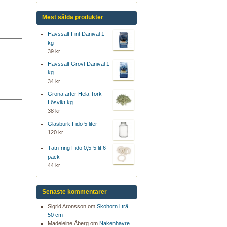
Mest sålda produkter
Havssalt Fint Danival 1
kg
39 kr
Havssalt Grovt Danival 1
kg
34 kr
Gröna ärter Hela Tork
Lösvikt kg
38 kr
Glasburk Fido 5 liter
120 kr
Tätn-ring Fido 0,5-5 lit 6-
pack
44 kr
Senaste kommentarer
Sigrid Aronsson om
Skohorn i trä
50 cm
Madeleine Åberg om
Nakenhavre