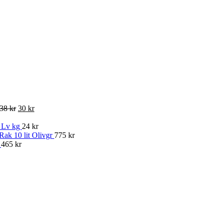
38 kr
30 kr
 Lv kg
24 kr
ak 10 lit Olivgr
775 kr
m
465 kr