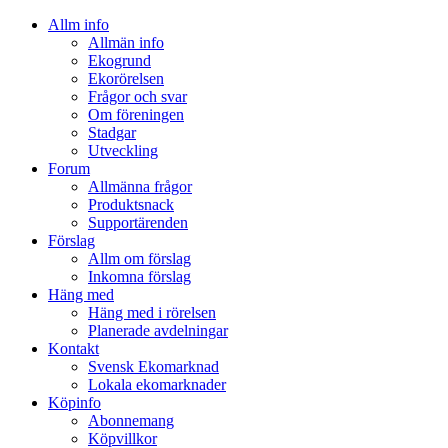
Allm info
Allmän info
Ekogrund
Ekorörelsen
Frågor och svar
Om föreningen
Stadgar
Utveckling
Forum
Allmänna frågor
Produktsnack
Supportärenden
Förslag
Allm om förslag
Inkomna förslag
Häng med
Häng med i rörelsen
Planerade avdelningar
Kontakt
Svensk Ekomarknad
Lokala ekomarknader
Köpinfo
Abonnemang
Köpvillkor