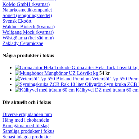
KoMo GmbH (kvarnar)
Naturkosmetikkompaniet
Sonett (rengöringsmedel)
Svensk Ekoört
Waldner Biotech (kvarnar)
Wolfgang Mock (kvarnar)
Wästgötarna (hel säd mm)
Zaklady Ceramiczne
Några produkter i fokus
Gröna ärter Hela Tork Lösvikt kg
Mungbönor UZ Lösvikt kg
54 kr
Vetemjöl Typ 550 Prem
Syrn-kruka ZCB R
Kålhyvel DZ med träram 60 c
Div aktuellt och i fokus
Diverse erbjudanden mm
Häng med i ekohandeln
Kom gärna med förslag
Samtliga produkter i fokus
Senast inlagda produkter