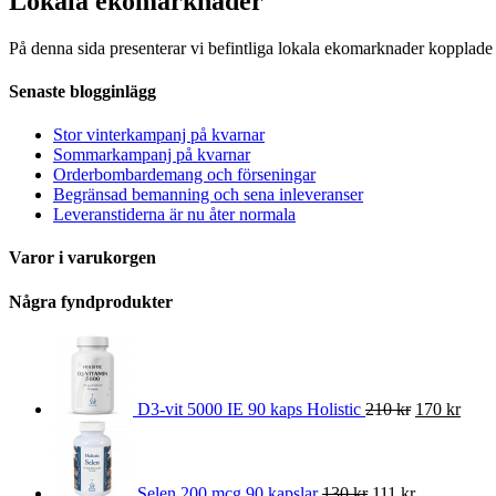
Lokala ekomarknader
På denna sida presenterar vi befintliga lokala ekomarknader kopplad
Senaste blogginlägg
Stor vinterkampanj på kvarnar
Sommarkampanj på kvarnar
Orderbombardemang och förseningar
Begränsad bemanning och sena inleveranser
Leveranstiderna är nu åter normala
Varor i varukorgen
Några fyndprodukter
D3-vit 5000 IE 90 kaps Holistic
210 kr
170 kr
Selen 200 mcg 90 kapslar
130 kr
111 kr