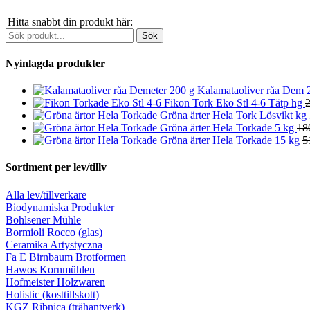
Hitta snabbt din produkt här:
Nyinlagda produkter
Kalamataoliver råa Dem 
Fikon Tork Eko Stl 4-6 Tätp hg
2
Gröna ärter Hela Tork Lösvikt kg
Gröna ärter Hela Torkade 5 kg
18
Gröna ärter Hela Torkade 15 kg
5
Sortiment per lev/tillv
Alla lev/tillverkare
Biodynamiska Produkter
Bohlsener Mühle
Bormioli Rocco (glas)
Ceramika Artystyczna
Fa E Birnbaum Brotformen
Hawos Kornmühlen
Hofmeister Holzwaren
Holistic (kosttillskott)
KGZ Ribnica (trähantverk)