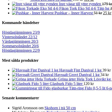
Inre vägar till yttre rymden
179 k
Fikon Tork Eko Stl 4-6 Tätp hg
2
Pushkar – Inner Harvest
51 kr
25 kr
Kommande händelser
Höstdagjämningen 23/9
Vintersolståndet 22/12
Vårdagjämningen 20/3
Sommarsolståndet 20/6
Höstdagjämningen 22/9
Mest sålda produkter
Havssalt Fint Danival 1 kg
39 kr
Havssalt Grovt Danival 1 kg
34 kr
Gröna ärter Hela Tork Lösvikt kg
Glasburk Fido 5 liter
120 kr
Tätn-ring Fido 0,5-5 lit 6-
Senaste kommentarer
Sigrid Aronsson om
Skohorn i trä 50 cm