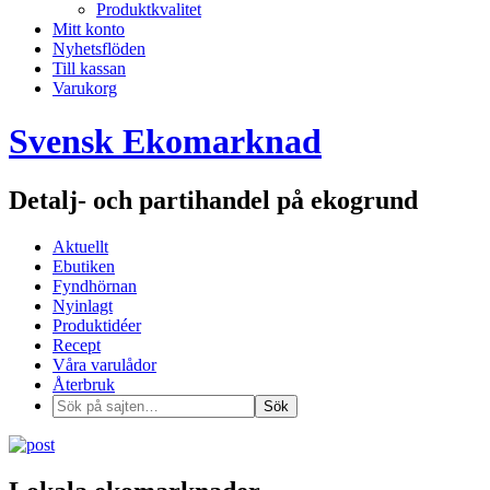
Produktkvalitet
Mitt konto
Nyhetsflöden
Till kassan
Varukorg
Svensk Ekomarknad
Detalj- och partihandel på ekogrund
Aktuellt
Ebutiken
Fyndhörnan
Nyinlagt
Produktidéer
Recept
Våra varulådor
Återbruk