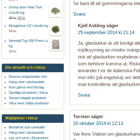
Se bara till att gummiringarna in
Gröna ärter Hela Tork
Lösvikt kg
Svara
38 kr
30 kr
Kjell Askling
säger
Mungbönor UZ Lösvikt kg
54 kr
29 september 2014 kl 21:14
Vetemjöl Typ 550 Prem Lv
Ja, glasburkar är ett trevligt al
kg
mjölksyrning av mindre mängde
24 kr
risk att glasburken exploderar if
som behöver komma ut. Risken 
Div aktuellt och i fokus
använder t ex de italienska Fid
Diverse erbjudanden mm
mer info (på engelska) om det
Häng med i ekohandeln
man kontrollerar att glasburken
Kom gärna med förslag
Samtliga produkter i fokus
Svara
Senast inlagda produkter
Våra mest sålda produkter
Torsten
säger
Möjligheter i fokus
20 oktober 2014 kl 12:13
Beställ ett nytt samhälle!
Häng med i ekohandeln
Var finns Videon om glasburkar
Läs och skriv i Ekokuriren