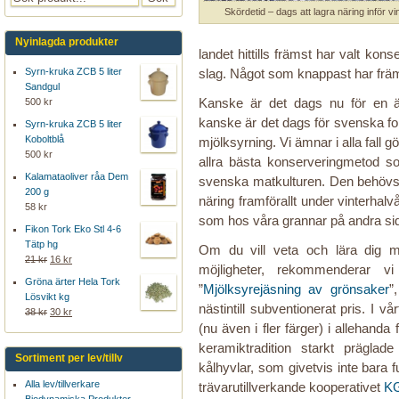
Skördetid – dags att lagra näring inför vi
Nyinlagda produkter
landet hittills främst har valt ko
Syrn-kruka ZCB 5 liter
slag. Något som knappast har främ
Sandgul
Kanske är det dags nu för en än
500 kr
kanske är det dags för svenska fo
Syrn-kruka ZCB 5 liter
Koboltblå
mjölksyrning. Vi ämnar i alla fall 
500 kr
allra bästa konserveringmetod som
Kalamataoliver råa Dem
svenska matkulturen. Den behövs, so
200 g
näring framförallt under vinterhal
58 kr
som hos våra grannar på andra si
Fikon Tork Eko Stl 4-6
Tätp hg
Om du vill veta och lära dig m
21 kr
16 kr
möjligheter, rekommenderar v
Gröna ärter Hela Tork
”
Mjölksyrejäsning av grönsaker
”
Lösvikt kg
nästintill subventionerat pris. I 
38 kr
30 kr
(nu även i fler färger) i allehanda
keramiktradition starkt prägla
Sortiment per lev/tillv
kålhyvlar, som givetvis inte bara fu
Alla lev/tillverkare
trävarutillverkande kooperativet
KG