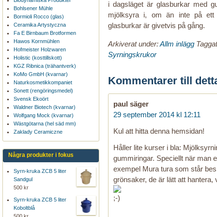
Biodynamiska Produkter
i dagsläget är glasburkar med g
Bohlsener Mühle
mjölksyra i, om än inte på ett rik
Bormioli Rocco (glas)
glasburkar är givetvis på gång.
Ceramika Artystyczna
Fa E Birnbaum Brotformen
Hawos Kornmühlen
Arkiverat under:
Allm inlägg
Tagga
Hofmeister Holzwaren
Syrningskrukor
Holistic (kosttillskott)
KGZ Ribnica (trähantverk)
KoMo GmbH (kvarnar)
Kommentarer till dett
Naturkosmetikkompaniet
Sonett (rengöringsmedel)
Svensk Ekoört
paul
säger
Waldner Biotech (kvarnar)
29 september 2014 kl 12:11
Wolfgang Mock (kvarnar)
Wästgötarna (hel säd mm)
Kul att hitta denna hemsidan!
Zaklady Ceramiczne
Håller lite kurser i bla: Mjölks
Några produkter i fokus
gummiringar. Speciellt när man ex
exempel Mura tura som står besk
Syrn-kruka ZCB 5 liter
grönsaker, de är lätt att hantera,
Sandgul
500 kr
Syrn-kruka ZCB 5 liter
Koboltblå
500 kr