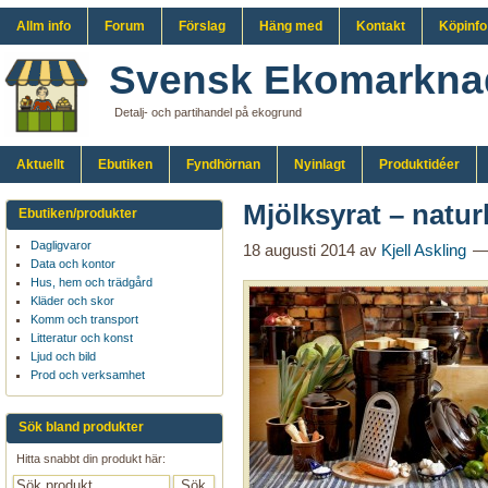
Allm info
Forum
Förslag
Häng med
Kontakt
Köpinfo
Svensk Ekomarkna
Detalj- och partihandel på ekogrund
Aktuellt
Ebutiken
Fyndhörnan
Nyinlagt
Produktidéer
Mjölksyrat – natur
Ebutiken/produkter
Dagligvaror
18 augusti 2014
av
Kjell Askling
Data och kontor
Hus, hem och trädgård
Kläder och skor
Komm och transport
Litteratur och konst
Ljud och bild
Prod och verksamhet
Sök bland produkter
Hitta snabbt din produkt här: