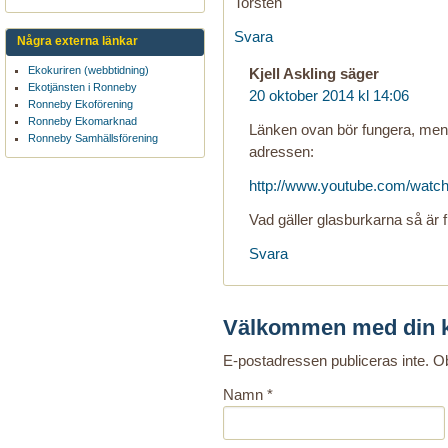
Torsten
Svara
Några externa länkar
Ekokuriren (webbtidning)
Kjell Askling
säger
Ekotjänsten i Ronneby
20 oktober 2014 kl 14:06
Ronneby Ekoförening
Ronneby Ekomarknad
Länken ovan bör fungera, men 
Ronneby Samhällsförening
adressen:
http://www.youtube.com/wat
Vad gäller glasburkarna så är fl
Svara
Välkommen med din 
E-postadressen publiceras inte. Ob
Namn
*