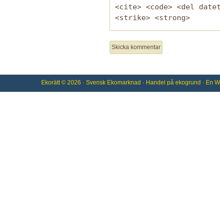
<cite> <code> <del date
<strike> <strong>
Ekorätt
© 2026 ·
Svensk Ekomarknad
· Handel på
ekogrund
· En
W