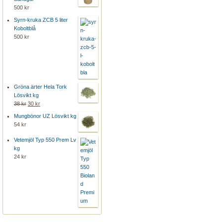
500 kr
Syrn-kruka ZCB 5 liter
Koboltblå
500 kr
Gröna ärter Hela Tork
Lösvikt kg
38 kr
30 kr
Mungbönor UZ Lösvikt kg
54 kr
Vetemjöl Typ 550 Prem Lv
kg
24 kr