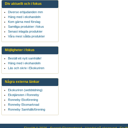
Div aktuellt och i fokus
Diverse erbjudanden mm
Häng med i ekohandeln
Kom gärna med förslag
Samtliga produkter i fokus
Senast inlagda produkter
Våra mest sålda produkter
Möjligheter i fokus
Beställ ett nytt samhälle!
Häng med i ekohandeln
Läs och skriv i Ekokuriren
Några externa länkar
Ekokuriren (webbtidning)
Ekotjänsten i Ronneby
Ronneby Ekoförening
Ronneby Ekomarknad
Ronneby Samhällsförening