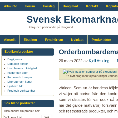
Allm info
Forum
Förslag
Häng med
Kontakt
Köpinfo
Svensk Ekomarkna
Detalj- och partihandel på ekogrund
Aktuellt
Ebutiken
Fyndhörnan
Nyinlagt
Produktidéer
Orderbombardema
Ebutiken/produkter
Dagligvaror
26 mars 2022
av
Kjell Askling
Data och kontor
Hus, hem och trädgård
Kläder och skor
Ett nytt drag med följdverkningar världen
Komm och transport
Litteratur och konst
Ljud och bild
världen. Som tur är har dess följder 
Prod och verksamhet
vi väljer att bortse från den ko
som vi utsattes för var dock så o
Sök bland produkter
när det gällde matvaror) försvann
och restnoterade produkter, och 
Hitta snabbt din produkt här: