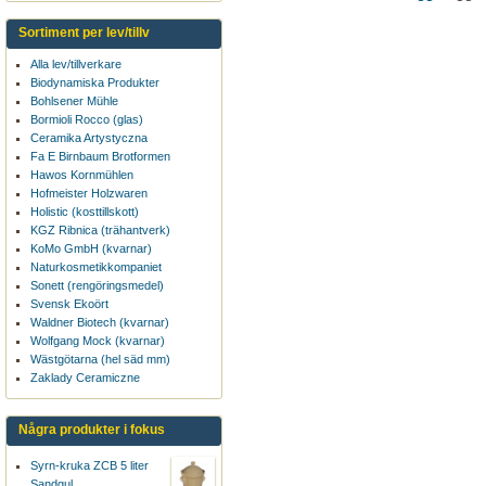
Sortiment per lev/tillv
Alla lev/tillverkare
Biodynamiska Produkter
Bohlsener Mühle
Bormioli Rocco (glas)
Ceramika Artystyczna
Fa E Birnbaum Brotformen
Hawos Kornmühlen
Hofmeister Holzwaren
Holistic (kosttillskott)
KGZ Ribnica (trähantverk)
KoMo GmbH (kvarnar)
Naturkosmetikkompaniet
Sonett (rengöringsmedel)
Svensk Ekoört
Waldner Biotech (kvarnar)
Wolfgang Mock (kvarnar)
Wästgötarna (hel säd mm)
Zaklady Ceramiczne
Några produkter i fokus
Syrn-kruka ZCB 5 liter
Sandgul