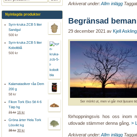
Arkiverat under:
Allm inlägg
Tagga
Nyinlagda produkter
Begränsad bemann
Syrn-kruka ZCB 5 liter
Sandgul
29 december 2021
av
Kjell Askling
500 kr
Syrn-kruka ZCB 5 liter
Koboltblå
500 kr
Kalamataoliver råa Dem
200 g
58 kr
Ser mörkt ut, men vi går mot ljusare tid
Fikon Tork Eko Stl 4-6
Tätp hg
21 kr
16 kr
förhoppningsvis hos oss inom nå
Gröna ärter Hela Tork
utlovade stämmer denna gång.
> 
Lösvikt kg
38 kr
30 kr
Arkiverat under:
Allm inlägg
Tagga