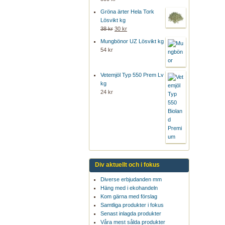
Gröna ärter Hela Tork
Lösvikt kg
38 kr
30 kr
Mungbönor UZ Lösvikt kg
54 kr
Vetemjöl Typ 550 Prem Lv
kg
24 kr
Div aktuellt och i fokus
Diverse erbjudanden mm
Häng med i ekohandeln
Kom gärna med förslag
Samtliga produkter i fokus
Senast inlagda produkter
Våra mest sålda produkter