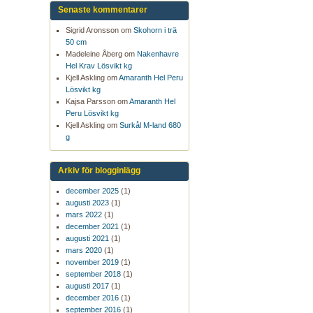
Senaste kommentarer
Sigrid Aronsson om
Skohorn i trä
50 cm
Madeleine Åberg om
Nakenhavre
Hel Krav Lösvikt kg
Kjell Askling om
Amaranth Hel Peru
Lösvikt kg
Kajsa Parsson om
Amaranth Hel
Peru Lösvikt kg
Kjell Askling om
Surkål M-land 680
g
Arkiv för blogginlägg
december 2025
(1)
augusti 2023
(1)
mars 2022
(1)
december 2021
(1)
augusti 2021
(1)
mars 2020
(1)
november 2019
(1)
september 2018
(1)
augusti 2017
(1)
december 2016
(1)
september 2016
(1)