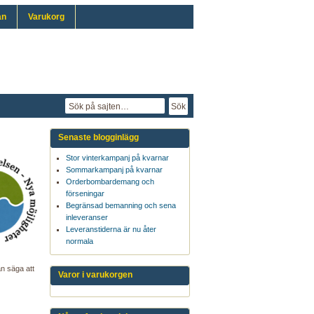
an
Varukorg
Senaste blogginlägg
Stor vinterkampanj på kvarnar
Sommarkampanj på kvarnar
Orderbombardemang och
förseningar
Begränsad bemanning och sena
inleveranser
Leveranstiderna är nu åter
normala
an säga att
Varor i varukorgen