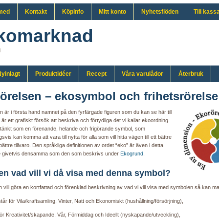
med
Kontakt
Köpinfo
Mitt konto
Nyhetsflöden
Till kass
komarknad
d
yinlagt
Produktidéer
Recept
Våra varulådor
Återbruk
örelsen – ekosymbol och frihetsrörelse
n är i första hand namnet på den fyrfärgade figuren som du kan se här till
är ett grafiskt försök att beskriva och förtydliga det vi kallar ekoordning.
 tänkt som en förenande, helande och frigörande symbol, som
svis kan komma att vara till nytta för alla som vill hitta vägen till ett bättre
 bättre tillvaro. Den språkliga definitionen av ordet “eko” är även i detta
 givetvis densamma som den som beskrivs under
Ekogrund
.
en vad vill vi då visa med denna symbol?
 vill göra en kortfattad och förenklad beskrivning av vad vi vill visa med symbolen så kan m
tår för Vila/kraftsamling, Vinter, Natt och Ekonomiskt (hushållning/försörjning),
ör Kreativitet/skapande, Vår, Förmiddag och Ideellt (nyskapande/utveckling),