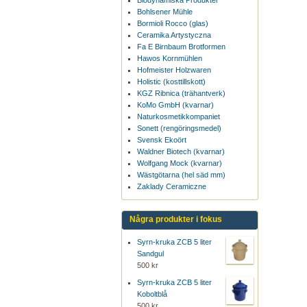
Biodynamiska Produkter
Bohlsener Mühle
Bormioli Rocco (glas)
Ceramika Artystyczna
Fa E Birnbaum Brotformen
Hawos Kornmühlen
Hofmeister Holzwaren
Holistic (kosttillskott)
KGZ Ribnica (trähantverk)
KoMo GmbH (kvarnar)
Naturkosmetikkompaniet
Sonett (rengöringsmedel)
Svensk Ekoört
Waldner Biotech (kvarnar)
Wolfgang Mock (kvarnar)
Wästgötarna (hel säd mm)
Zaklady Ceramiczne
Några produkter i fokus
Syrn-kruka ZCB 5 liter
Sandgul
500 kr
Syrn-kruka ZCB 5 liter
Koboltblå
500 kr