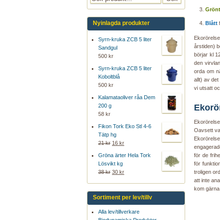
Grön
Nyinlagda produkter
Blått
f
Ekorörelse
Syrn-kruka ZCB 5 liter
årstiden) 
Sandgul
börjar kl 1
500 kr
den virvla
Syrn-kruka ZCB 5 liter
orda om nä
Koboltblå
allt) av de
500 kr
vi utsatt o
Kalamataoliver råa Dem
200 g
Ekorö
58 kr
Ekorörelsen
Fikon Tork Eko Stl 4-6
Oavsett va
Tätp hg
Ekorörelse
21 kr
16 kr
engagerade
Gröna ärter Hela Tork
för de frih
Lösvikt kg
för funkti
38 kr
30 kr
troligen or
att inte an
kom gärna 
Sortiment per lev/tillv
Alla lev/tillverkare