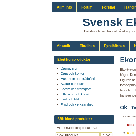
Allm info
Forum
Förslag
Häng 
Svensk E
Detalj- och partihandel på ekogrun
Aktuellt
Ebutiken
Fyndhörnan
N
Ekor
Ebutiken/produkter
Dagligvaror
Ekorörelse
Data och kontor
höger. Den 
Hus, hem och trädgård
Figuren är
Kläder och skor
förhoppning
Komm och transport
liv, och en
Litteratur och konst
hänseende
Ljud och bild
Prod och verksamhet
Ok, m
Jo, om man
Sök bland produkter
Rött
s
Hitta snabbt din produkt här:
Gult
f