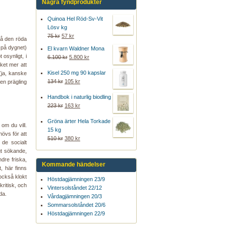
Några fyndprodukter
Quinoa Hel Röd-Sv-Vit
Lösv kg
75 kr
57 kr
så den röda
 på dygnet)
El kvarn Waldner Mona
 osynligt, i
6.100 kr
5.800 kr
ket mer att
Kisel 250 mg 90 kapslar
(ja, kanske
134 kr
105 kr
den prägling
Handbok i naturlig biodling
223 kr
163 kr
Gröna ärter Hela Torkade
 om du vill.
15 kg
övs för att
510 kr
380 kr
 de socialt
gt sökande,
ndre friska,
Kommande händelser
, här finns
 också klokt
Höstdagjämningen 23/9
kritisk, och
Vintersolståndet 22/12
da.
Vårdagjämningen 20/3
Sommarsolståndet 20/6
Höstdagjämningen 22/9