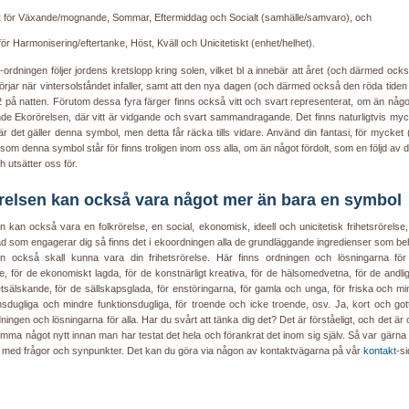
t
för Växande/mognande, Sommar, Eftermiddag och Socialt (samhälle/samvaro), och
ör Harmonisering/eftertanke, Höst, Kväll och Unicitetiskt (enhet/helhet).
-ordningen följer jordens kretslopp kring solen, vilket bl a innebär att året (och därmed ock
börjar när vintersolståndet infaller, samt att den nya dagen (och därmed också den röda tiden
2 på natten. Förutom dessa fyra färger finns också vitt och svart representerat, om än något
nde Ekorörelsen, där vitt är vidgande och svart sammandragande. Det finns naturligtvis myc
r det gäller denna symbol, men detta får räcka tills vidare. Använd din fantasi, för mycket 
t som denna symbol står för finns troligen inom oss alla, om än något fördolt, som en följd av 
ch utsätter oss för.
relsen kan också vara något mer än bara en symbol
 kan också vara en folkrörelse, en social, ekonomisk, ideell och unicitetisk frihetsrörelse,
d som engagerar dig så finns det i ekoordningen alla de grundläggande ingredienser som beh
n också skall kunna vara din frihetsrörelse. Här finns ordningen och lösningarna för
, för de ekonomiskt lagda, för de konstnärligt kreativa, för de hälsomedvetna, för de andli
etsälskande, för de sällskapsglada, för enstöringarna, för gamla och unga, för friska och mi
onsdugliga och mindre funktionsdugliga, för troende och icke troende, osv. Ja, kort och gott
dningen och lösningarna för alla. Har du svårt att tänka dig det? Det är förståeligt, och det är
amma något nytt innan man har testat det hela och förankrat det inom sig själv. Så var gärna 
med frågor och synpunkter. Det kan du göra via någon av kontaktvägarna på vår
kontakt
-si