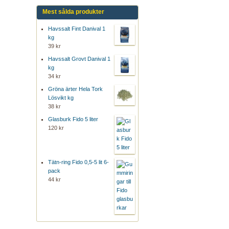
Mest sålda produkter
Havssalt Fint Danival 1
kg
39 kr
Havssalt Grovt Danival 1
kg
34 kr
Gröna ärter Hela Tork
Lösvikt kg
38 kr
Glasburk Fido 5 liter
120 kr
Tätn-ring Fido 0,5-5 lit 6-
pack
44 kr