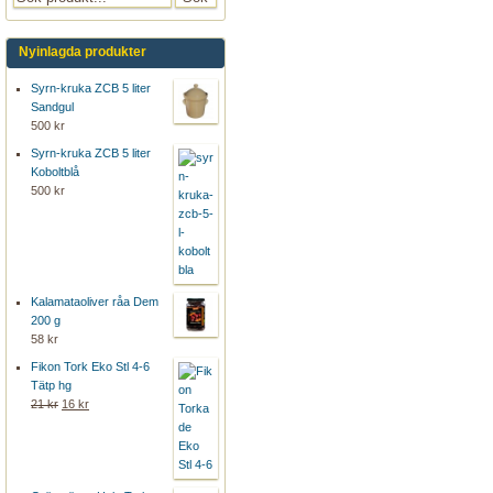
Nyinlagda produkter
Syrn-kruka ZCB 5 liter
Sandgul
500 kr
Syrn-kruka ZCB 5 liter
Koboltblå
500 kr
Kalamataoliver råa Dem
200 g
58 kr
Fikon Tork Eko Stl 4-6
Tätp hg
21 kr
16 kr