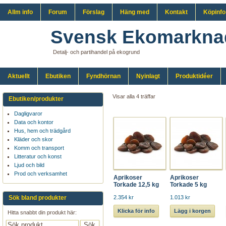
Allm info
Forum
Förslag
Häng med
Kontakt
Köpinfo
Svensk Ekomarkna
Detalj- och partihandel på ekogrund
Aktuellt
Ebutiken
Fyndhörnan
Nyinlagt
Produktidéer
Visar alla 4 träffar
Ebutiken/produkter
Dagligvaror
Data och kontor
Hus, hem och trädgård
Kläder och skor
Komm och transport
Litteratur och konst
Ljud och bild
Prod och verksamhet
Aprikoser
Aprikoser
Torkade 12,5 kg
Torkade 5 kg
Sök bland produkter
2.354 kr
1.013 kr
Klicka för info
Lägg i korgen
Hitta snabbt din produkt här: