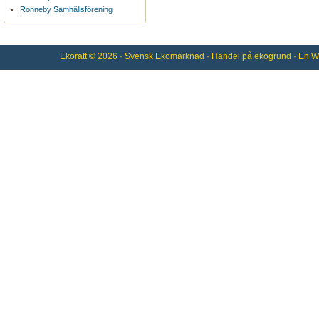
Ronneby Samhällsförening
Ekorätt
© 2026 ·
Svensk Ekomarknad
· Handel på
ekogrund
· En
W