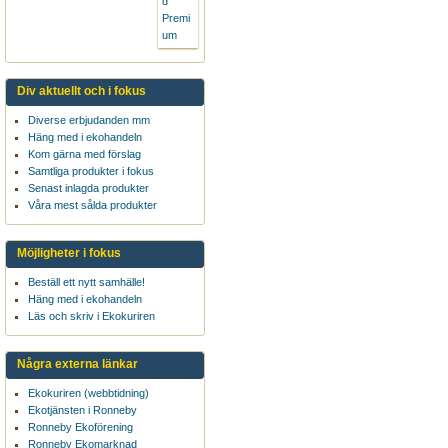
Div aktuellt och i fokus
Diverse erbjudanden mm
Häng med i ekohandeln
Kom gärna med förslag
Samtliga produkter i fokus
Senast inlagda produkter
Våra mest sålda produkter
Möjligheter i fokus
Beställ ett nytt samhälle!
Häng med i ekohandeln
Läs och skriv i Ekokuriren
Några externa länkar
Ekokuriren (webbtidning)
Ekotjänsten i Ronneby
Ronneby Ekoförening
Ronneby Ekomarknad