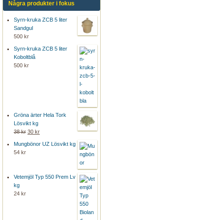
Några produkter i fokus
Syrn-kruka ZCB 5 liter
Sandgul
500 kr
Syrn-kruka ZCB 5 liter
Koboltblå
500 kr
Gröna ärter Hela Tork
Lösvikt kg
38 kr
30 kr
Mungbönor UZ Lösvikt kg
54 kr
Vetemjöl Typ 550 Prem Lv
kg
24 kr