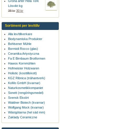
Gröna ärter Hela Tork
Lösvikt kg
38 kr
30 kr
Sortiment per lev/tillv
Alla lev/tillverkare
Biodynamiska Produkter
Bohlsener Mühle
Bormioli Rocco (glas)
Ceramika Artystyczna
Fa E Birnbaum Brotformen
Hawos Kornmühlen
Hofmeister Holzwaren
Holistic (kosttillskott)
KGZ Ribnica (trähantverk)
KoMo GmbH (kvarnar)
Naturkosmetikkompaniet
Sonett (rengöringsmedel)
Svensk Ekoört
Waldner Biotech (kvarnar)
Wolfgang Mock (kvarnar)
Wästgötarna (hel säd mm)
Zaklady Ceramiczne