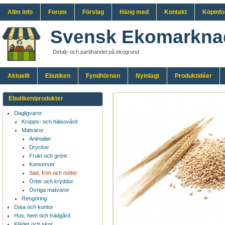
Allm info
Forum
Förslag
Häng med
Kontakt
Köpinfo
Svensk Ekomarkna
Detalj- och partihandel på ekogrund
Aktuellt
Ebutiken
Fyndhörnan
Nyinlagt
Produktidéer
Ebutiken/produkter
Dagligvaror
Kropps- och hälsovård
Matvaror
Animalier
Drycker
Frukt och grönt
Konserver
Säd, frön och nötter
Örter och kryddor
Övriga matvaror
Rengöring
Data och kontor
Hus, hem och trädgård
Kläder och skor