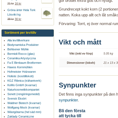
gör brödet extra gott och nyttigt.
21 kr
16 kr
Grundrecept kokt korn (2 portioner):
Gröna ärter Hela Tork
natten. Koka upp allt och låt småko
Lösvikt kg
38 kr
30 kr
Förvaring: Torrt, ej över normal r
Sortiment per lev/tillv
Vikt och mått
Alla lev/tillverkare
Biodynamiska Produkter
Bohlsener Mühle
Vikt (inkl ev förp)
5.05 kg
Bormioli Rocco (glas)
Ceramika Artystyczna
Dimensioner (lxbxh)
21 x 13 x 
Fa E Birnbaum Brotformen
Hawos Kornmühlen
Hofmeister Holzwaren
Holistic (kosttillskott)
KGZ Ribnica (trähantverk)
Synpunkter
KoMo GmbH (kvarnar)
Naturkosmetikkompaniet
Det finns inga synpunkter på den
Sonett (rengöringsmedel)
Svensk Ekoört
synpunkter
.
Waldner Biotech (kvarnar)
Wolfgang Mock (kvarnar)
Bli den första
Wästgötarna (hel säd mm)
att tycka till
Zaklady Ceramiczne