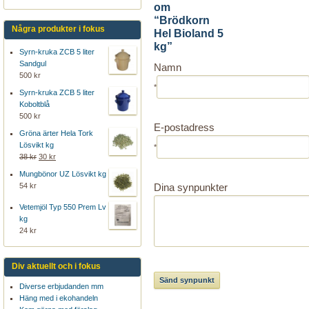
om
“Brödkorn
Några produkter i fokus
Hel Bioland 5
kg”
Syrn-kruka ZCB 5 liter
Sandgul
Namn
500 kr
*
Syrn-kruka ZCB 5 liter
Koboltblå
500 kr
E-postadress
Gröna ärter Hela Tork
Lösvikt kg
*
38 kr
30 kr
Mungbönor UZ Lösvikt kg
Dina synpunkter
54 kr
Vetemjöl Typ 550 Prem Lv
kg
24 kr
Div aktuellt och i fokus
Diverse erbjudanden mm
Häng med i ekohandeln