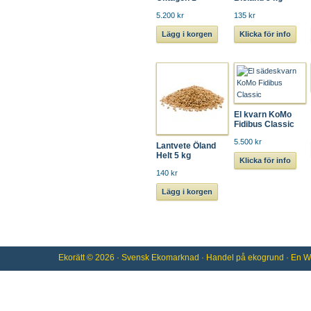
5.200 kr
135 kr
Lägg i korgen
Klicka för info
El kvarn KoMo
Fidibus Classic
5.500 kr
Lantvete Öland
Helt 5 kg
Klicka för info
140 kr
Lägg i korgen
Ekorätt
© 2026 ·
Svensk Ekomarknad
· Handel på
ekogrund
· En
W