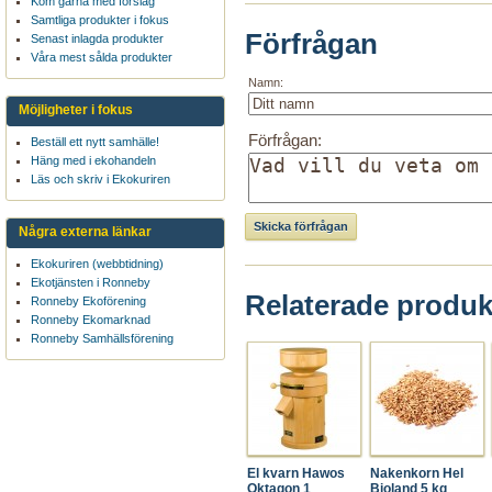
Kom gärna med förslag
Samtliga produkter i fokus
Förfrågan
Senast inlagda produkter
Våra mest sålda produkter
Namn:
Möjligheter i fokus
Förfrågan:
Beställ ett nytt samhälle!
Häng med i ekohandeln
Läs och skriv i Ekokuriren
Några externa länkar
Ekokuriren (webbtidning)
Ekotjänsten i Ronneby
Relaterade produk
Ronneby Ekoförening
Ronneby Ekomarknad
Ronneby Samhällsförening
El kvarn Hawos
Nakenkorn Hel
Oktagon 1
Bioland 5 kg