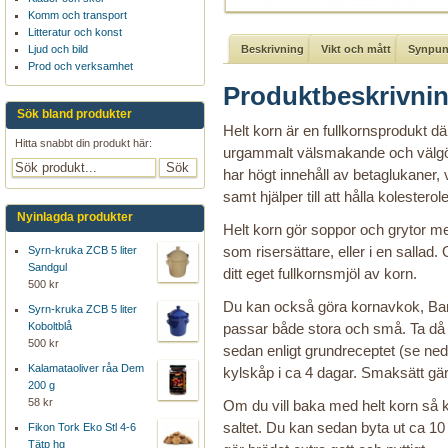
Komm och transport
Litteratur och konst
Beskrivning
Vikt och mått
Synpunk
Ljud och bild
Prod och verksamhet
Produktbeskrivni
Sök bland produkter
Helt korn är en fullkornsprodukt där
Hitta snabbt din produkt här:
urgammalt välsmakande och välgöra
har högt innehåll av betaglukaner, v
samt hjälper till att hålla kolestero
Nyinlagda produkter
Helt korn gör soppor och grytor m
som risersättare, eller i en salla
Syrn-kruka ZCB 5 liter
Sandgul
ditt eget fullkornsmjöl av korn.
500 kr
Du kan också göra kornavkok, Bar
Syrn-kruka ZCB 5 liter
passar både stora och små. Ta då 1
Koboltblå
500 kr
sedan enligt grundreceptet (se ned
Kalamataoliver råa Dem
kylskåp i ca 4 dagar. Smaksätt gär
200 g
58 kr
Om du vill baka med helt korn så k
saltet. Du kan sedan byta ut ca 10
Fikon Tork Eko Stl 4-6
Tätp hg