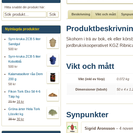
Hitta snabbt din produkt här:
Beskrivning
Vikt och mått
Synpunk
Produktbeskrivni
Nyinlagda produkter
Skohorn i trä av bok, ek eller kö
Syrn-kruka ZCB 5 liter
Sandgul
jordbrukskooperativet KGZ Ribnic
500 kr
Syrn-kruka ZCB 5 liter
Koboltblå
Vikt och mått
500 kr
Kalamataoliver råa Dem
Vikt (inkl ev förp)
0.072 kg
200 g
58 kr
Dimensioner (lxbxh)
50 x 4 x 1.
Fikon Tork Eko Stl 4-6
Tätp hg
21 kr
16 kr
Gröna ärter Hela Tork
Synpunkter
Lösvikt kg
38 kr
30 kr
Sigrid Aronsson
–
4 nove