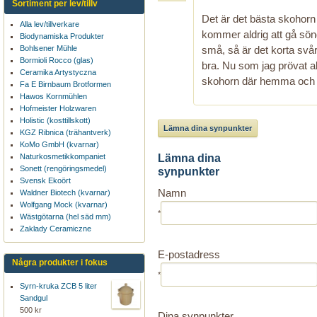
Sortiment per lev/tillv
Det är det bästa skohorn
Alla lev/tillverkare
kommer aldrig att gå sönd
Biodynamiska Produkter
små, så är det korta svårt
Bohlsener Mühle
Bormioli Rocco (glas)
bra. Nu som jag prövat alla
Ceramika Artystyczna
skohorn där hemma och de
Fa E Birnbaum Brotformen
Hawos Kornmühlen
Hofmeister Holzwaren
Holistic (kosttillskott)
Lämna dina synpunkter
KGZ Ribnica (trähantverk)
KoMo GmbH (kvarnar)
Lämna dina
Naturkosmetikkompaniet
Sonett (rengöringsmedel)
synpunkter
Svensk Ekoört
Namn
Waldner Biotech (kvarnar)
Wolfgang Mock (kvarnar)
*
Wästgötarna (hel säd mm)
Zaklady Ceramiczne
E-postadress
Några produkter i fokus
*
Syrn-kruka ZCB 5 liter
Sandgul
500 kr
Dina synpunkter