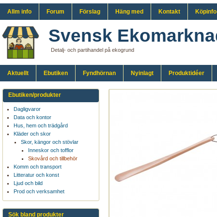
Allm info
Forum
Förslag
Häng med
Kontakt
Köpinfo
Svensk Ekomarkna
Detalj- och partihandel på ekogrund
Aktuellt
Ebutiken
Fyndhörnan
Nyinlagt
Produktidéer
Ebutiken/produkter
Dagligvaror
Data och kontor
Hus, hem och trädgård
Kläder och skor
Skor, kängor och stövlar
Inneskor och tofflor
Skovård och tillbehör
Komm och transport
Litteratur och konst
Ljud och bild
Prod och verksamhet
Sök bland produkter