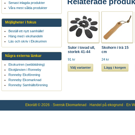
Relaterade produk
Senast inlagda produkter
Våra mest sålda produkter
Möjligheter i fokus
Beställ ett nytt samhälle!
Häng med i ekohandeln
Läs och skriv i Ekokuriren
Sulor i tovad ull,
Skohorn i trä 15
storlek 41-44
cm
Några externa länkar
91 kr
24 kr
Ekokuriren (webbtidning)
Välj varianter
Lägg i korgen
Ekotjänsten i Ronneby
Ronneby Ekoförening
Ronneby Ekomarknad
Ronneby Samhällsförening
Ekorätt
© 2026 ·
Svensk Ekomarknad
· Handel på
ekogrund
· En
W