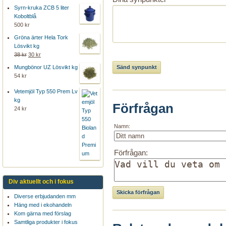
Syrn-kruka ZCB 5 liter
Koboltblå
500 kr
Gröna ärter Hela Tork
Lösvikt kg
38 kr
30 kr
Mungbönor UZ Lösvikt kg
54 kr
Vetemjöl Typ 550 Prem Lv
kg
Förfrågan
24 kr
Namn:
Förfrågan:
Div aktuellt och i fokus
Diverse erbjudanden mm
Häng med i ekohandeln
Kom gärna med förslag
Samtliga produkter i fokus