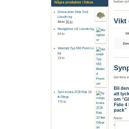
burken och
Några produkter i fokus
Gröna ärter Hela Tork
Lösvikt kg
Vikt
38 kr
30 kr
Mungbönor UZ Lösvikt kg
Vi
54 kr
Dim
Vetemjöl Typ 550 Prem Lv
kg
24 kr
Synp
Det finns 
Bli den
Syrn-kruka ZCB Rak 10
att tyck
lit Olivgr
om “Gl
775 kr
Fido 4 l
pack”
Namn
*