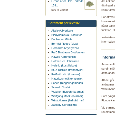
Gröna ärter Hela Torkade
det kokande
15 kg
tätningsrin
510 kr
380 kr
ringar anv
För att va
konserveri
Sortiment per lev/tillv
håller tätn
funktion. O
Alla lev/tillverkare
Biodynamiska Produkter
Instruktion
Bohlsener Mühle
information
Bormioli Rocco (glas)
Ceramika Artystyczna
Fa E Birnbaum Brotformen
Informa
Hawos Kornmühlen
Hofmeister Holzwaren
Även om Fi
Holistic (kosttillskott)
syrefri mjö
KGZ Ribnica (trähantverk)
detta ända
KoMo GmbH (kvarnar)
Naturkosmetikkompaniet
Att det går
Sonett (rengöringsmedel)
andra mer e
Svensk Ekoört
vätskeytan
Waldner Biotech (kvarnar)
Wolfgang Mock (kvarnar)
Som tyngd 
Wästgötarna (hel säd mm)
Fidoburkar
Zaklady Ceramiczne
Vid syrning
rekommende