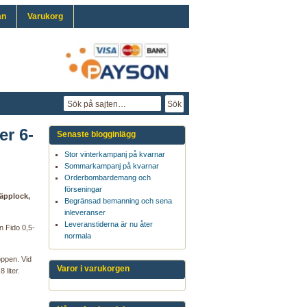
an
Varukorg
er 6-
Senaste blogginlägg
Stor vinterkampanj på kvarnar
Sommarkampanj på kvarnar
Orderbombardemang och
förseningar
näpplock,
Begränsad bemanning och sena
inleveranser
Leveranstiderna är nu åter
ån Fido 0,5-
normala
oppen. Vid
Varor i varukorgen
 liter.