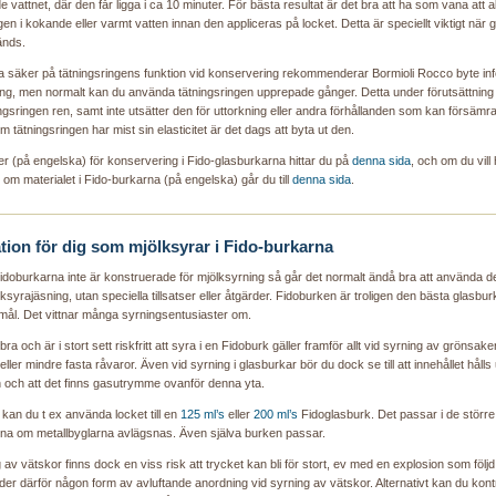
 vattnet, där den får ligga i ca 10 minuter. För bästa resultat är det bra att ha som vana att a
gen i kokande eller varmt vatten innan den appliceras på locket. Detta är speciellt viktigt när 
änds.
ra säker på tätningsringens funktion vid konservering rekommenderar Bormioli Rocco byte inf
ng, men normalt kan du använda tätningsringen upprepade gånger. Detta under förutsättning 
ingsringen ren, samt inte utsätter den för uttorkning eller andra förhållanden som kan försämr
m tätningsringen har mist sin elasticitet är det dags att byta ut den.
er (på engelska) för konservering i Fido-glasburkarna hittar du på
denna sida
, och om du vill 
 om materialet i Fido-burkarna (på engelska) går du till
denna sida
.
tion för dig som mjölksyrar i Fido-burkarna
doburkarna inte är konstruerade för mjölksyrning så går det normalt ändå bra att använda d
lksyrajäsning, utan speciella tillsatser eller åtgärder. Fidoburken är troligen den bästa glasbur
mål. Det vittnar många syrningsentusiaster om.
 bra och är i stort sett riskfritt att syra i en Fidoburk gäller framför allt vid syrning av grönsak
ller mindre fasta råvaror. Även vid syrning i glasburkar bör du dock se till att innehållet hålls
 och att det finns gasutrymme ovanför denna yta.
kan du t ex använda locket till en
125 ml’s
eller
200 ml’s
Fidoglasburk. Det passar i de större
na om metallbyglarna avlägsnas. Även själva burken passar.
 av vätskor finns dock en viss risk att trycket kan bli för stort, ev med en explosion som följd
r därför någon form av avluftande anordning vid syrning av vätskor. Alternativt kan du kontr