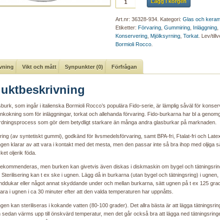
Lägg i korgen
Art.nr:
36328-934
.
Kategori:
Glas och keram
Etiketter:
Förvaring
,
Gummiring
,
Inläggning
,
Konservering
,
Mjölksyrning
,
Torkat
.
Lev/till
Bormioli Rocco
.
vning
Vikt och mått
Synpunkter (0)
Förfrågan
uktbeskrivning
urk, som ingår i italienska Bormioli Rocco’s populära Fido-serie, är lämplig såväl för konser
inkokning som för inläggningar, torkat och allehanda förvaring. Fido-burkarna har bl a genomg
ärdningsprocess som gör dem betydligt starkare än många andra glasburkar på marknaden.
sring (av syntetiskt gummi), godkänd för livsmedelsförvaring, samt BPA-fri, Ftalat-fri och Latex-
gen klarar av att vara i kontakt med det mesta, men den passar inte så bra ihop med oljiga så
et oljerik föda.
ekommenderas, men burken kan givetvis även diskas i diskmaskin om bygel och tätningsrin
Sterilisering kan t ex ske i ugnen. Lägg då in burkarna (utan bygel och tätningsring) i ugnen
nddukar eller något annat skyddande under och mellan burkarna, sätt ugnen på t ex 125 grade
ara i ugnen i ca 30 minuter efter att den valda temperaturen har uppnåtts.
gen kan steriliseras i kokande vatten (80-100 grader). Det allra bästa är att lägga tätningsring
 sedan värms upp till önskvärd temperatur, men det går också bra att lägga ned tätningsringe