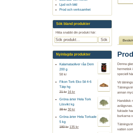
Ljud och bild
Prod och verksamhet
Sök bland produkter
Hitta snabbt din produkt här:
Beskri
Prod
Nyinlagda produkter
Denna glasb
Kalamataoliver råa Dem
hermetisk 
200 g
speciell h
58 kr
Fikon Tork Eko Stl 4-6
Vit tätning
Tätp hg
Tätningsrin
21 kr
16 kr
annan myck
Gröna ärter Hela Tork
Handdisk r
Lösvikt kg
avlägsnas. 
38 kr
30 kr
fuktade ha
burkarna v
Gröna ärter Hela Torkade
5 kg
Tätningsrin
180 kr
135 kr
vatten som