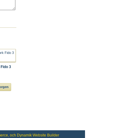
 Fido 3
korgen
erce
, och
Dynamik Website Builder