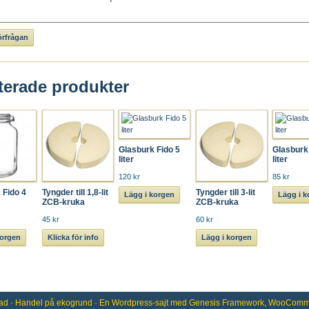
terade produkter
Glasburk Fido 5
Glasburk
liter
liter
120 kr
85 kr
 Fido 4
Tyngder till 1,8-lit
Tyngder till 3-lit
Lägg i korgen
Lägg i 
ZCB-kruka
ZCB-kruka
45 kr
60 kr
korgen
Klicka för info
Lägg i korgen
ad
· Handel på
ekogrund
· En
Wordpress
-sajt med
Genesis Framework
,
WooComm