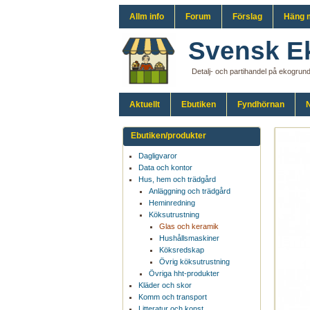
Allm info
Forum
Förslag
Häng 
Svensk E
Detalj- och partihandel på ekogrun
Aktuellt
Ebutiken
Fyndhörnan
N
Ebutiken/produkter
Dagligvaror
Data och kontor
Hus, hem och trädgård
Anläggning och trädgård
Heminredning
Köksutrustning
Glas och keramik
Hushållsmaskiner
Köksredskap
Övrig köksutrustning
Övriga hht-produkter
Kläder och skor
Komm och transport
Litteratur och konst