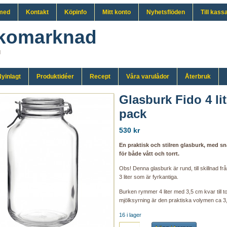
med
Kontakt
Köpinfo
Mitt konto
Nyhetsflöden
Till kass
komarknad
d
yinlagt
Produktidéer
Recept
Våra varulådor
Återbruk
Glasburk Fido 4 lit
pack
530 kr
En praktisk och stilren glasburk, med s
för både vått och torrt.
Obs! Denna glasburk är rund, till skillnad fr
3 liter som är fyrkantiga.
Burken rymmer 4 liter med 3,5 cm kvar till t
mjölksyrning är den praktiska volymen ca 3,8
16 i lager