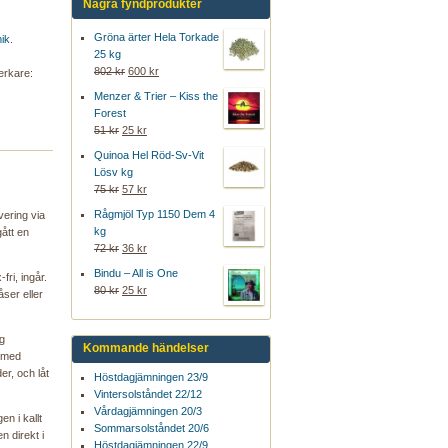
Några fyndprodukter
Gröna ärter Hela Torkade
ik
.
25 kg
802 kr
600 kr
verkare:
Menzer & Trier – Kiss the
Forest
51 kr
25 kr
Quinoa Hel Röd-Sv-Vit
Lösv kg
75 kr
57 kr
Rågmjöl Typ 1150 Dem 4
vering via
kg
ått en
72 kr
36 kr
Bindu – All is One
fri, ingår.
80 kr
25 kr
ser eller
g
Kommande händelser
, med
r, och låt
Höstdagjämningen 23/9
Vintersolståndet 22/12
Vårdagjämningen 20/3
en i kallt
Sommarsolståndet 20/6
n direkt i
Höstdagjämningen 22/9