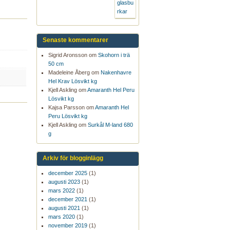
Senaste kommentarer
Sigrid Aronsson om
Skohorn i trä
50 cm
Madeleine Åberg om
Nakenhavre
Hel Krav Lösvikt kg
Kjell Askling om
Amaranth Hel Peru
Lösvikt kg
Kajsa Parsson om
Amaranth Hel
Peru Lösvikt kg
Kjell Askling om
Surkål M-land 680
g
Arkiv för blogginlägg
december 2025
(1)
augusti 2023
(1)
mars 2022
(1)
december 2021
(1)
augusti 2021
(1)
mars 2020
(1)
november 2019
(1)