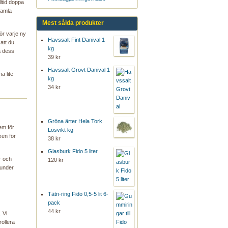
lltid doppa
gamla
Mest sålda produkter
ör varje ny
Havssalt Fint Danival 1
att du
kg
a dess
39 kr
Havssalt Grovt Danival 1
ha lite
kg
34 kr
Gröna ärter Hela Tork
em för
Lösvikt kg
ken för
38 kr
Glasburk Fido 5 liter
er och
120 kr
 under
Tätn-ring Fido 0,5-5 lit 6-
pack
44 kr
. Vi
ollera