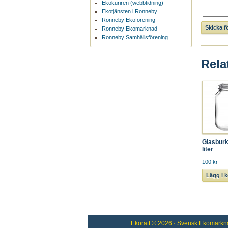
Ekokuriren (webbtidning)
Ekotjänsten i Ronneby
Ronneby Ekoförening
Ronneby Ekomarknad
Ronneby Samhällsförening
Rela
Glasburk
liter
100 kr
Lägg i 
Ekorätt
© 2026 ·
Svensk Ekomarkn