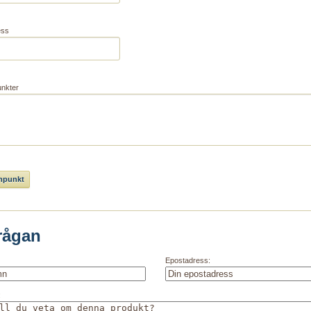
ess
unkter
rågan
Epostadress:
: