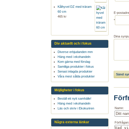
Kålhyvel DZ med träram
60 cm
E-postadr
465 kr
*
Dina synp
Div aktuellt och i fokus
Diverse erbjudanden mm
Häng med i ekohandeln
Kom gärna med förslag
Samtliga produkter i fokus
Senast inlagda produkter
Våra mest sålda produkter
Möjligheter i fokus
Förf
Beställ ett nytt samhälle!
Häng med i ekohandeln
Namn:
Läs och skriv i Ekokuriren
Några externa länkar
Förfrågan