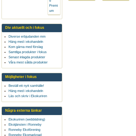
Div aktuellt och i fokus
Diverse erbjudanden mm
Häng med i ekohandeln
Kom gärna med förslag
Samtliga produkter i fokus
Senast inlagda produkter
Våra mest sålda produkter
Möjligheter i fokus
Beställ ett nytt samhälle!
Häng med i ekohandeln
Läs och skriv i Ekokuriren
Några externa länkar
Ekokuriren (webbtidning)
Ekotjänsten i Ronneby
Ronneby Ekoförening
Ronneby Ekomarknad