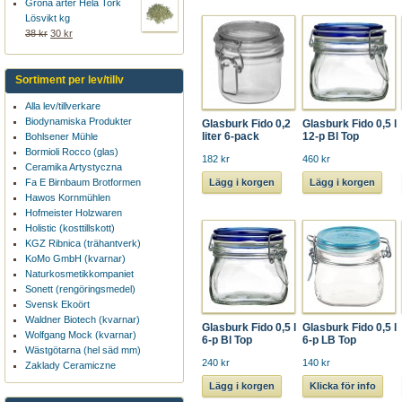
Gröna ärter Hela Tork
Lösvikt kg
38 kr
30 kr
Sortiment per lev/tillv
Alla lev/tillverkare
Biodynamiska Produkter
Glasburk Fido 0,2
Glasburk Fido 0,5 l
liter 6-pack
12-p Bl Top
Bohlsener Mühle
Bormioli Rocco (glas)
182 kr
460 kr
Ceramika Artystyczna
Fa E Birnbaum Brotformen
Lägg i korgen
Lägg i korgen
Hawos Kornmühlen
Hofmeister Holzwaren
Holistic (kosttillskott)
KGZ Ribnica (trähantverk)
KoMo GmbH (kvarnar)
Naturkosmetikkompaniet
Sonett (rengöringsmedel)
Svensk Ekoört
Waldner Biotech (kvarnar)
Glasburk Fido 0,5 l
Glasburk Fido 0,5 l
Wolfgang Mock (kvarnar)
6-p Bl Top
6-p LB Top
Wästgötarna (hel säd mm)
240 kr
140 kr
Zaklady Ceramiczne
Lägg i korgen
Klicka för info