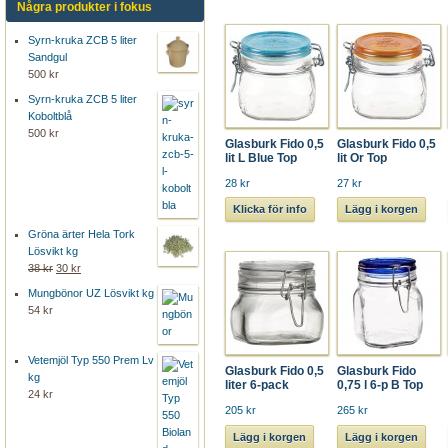
Några produkter i fokus
Syrn-kruka ZCB 5 liter
Sandgul
500 kr
Syrn-kruka ZCB 5 liter
Koboltblå
500 kr
Glasburk Fido 0,5
Glasburk Fido 0,5
lit L Blue Top
lit Or Top
28 kr
27 kr
Klicka för info
Lägg i korgen
Gröna ärter Hela Tork
Lösvikt kg
38 kr
30 kr
Mungbönor UZ Lösvikt kg
54 kr
Vetemjöl Typ 550 Prem Lv
Glasburk Fido 0,5
Glasburk Fido
kg
liter 6-pack
0,75 l 6-p B Top
24 kr
205 kr
265 kr
Lägg i korgen
Lägg i korgen