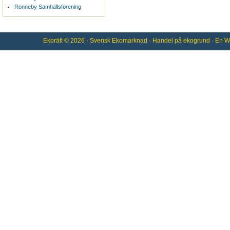
Ronneby Samhällsförening
Ekorätt
© 2026 ·
Svensk Ekomarknad
· Handel på
ekogrund
· En
W