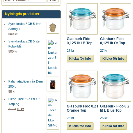
Nyinlagda produkter
Syrn-kruka ZCB 5 liter
Sandgul
500 kr
Glasburk Fido
Glasburk Fido
Syrn-kruka ZCB 5 liter
0,125 lit LB Top
0,125 lit Or Top
Koboltblå
27 kr
27 kr
500 kr
Klicka för info
Klicka för info
Kalamataoliver råa Dem
200 g
58 kr
Fikon Tork Eko Stl 4-6
Tätp hg
Glasburk Fido 0,2 l
Glasburk Fido 0,2
21 kr
16 kr
Orange Top
lit L Blue Top
25 kr
25 kr
Klicka för info
Klicka för info