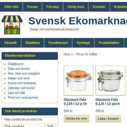
Allm info
Forum
Förslag
Häng med
Kontakt
Köpinfo
Svensk Ekomarkna
Detalj- och partihandel på ekogrund
Aktuellt
Ebutiken
Fyndhörnan
Nyinlagt
Produktidéer
Visar 1 – 35 av 61 träffar
Ebutiken/produkter
Dagligvaror
Data och kontor
Hus, hem och trädgård
Kläder och skor
Komm och transport
Litteratur och konst
Ljud och bild
Prod och verksamhet
Glasburk Fido
Glasburk Fido
0,125 l 12-p Or
0,125 l 12-pack
Sök bland produkter
240 kr
335 kr
Klicka för info
Lägg i korgen
Hitta snabbt din produkt här: