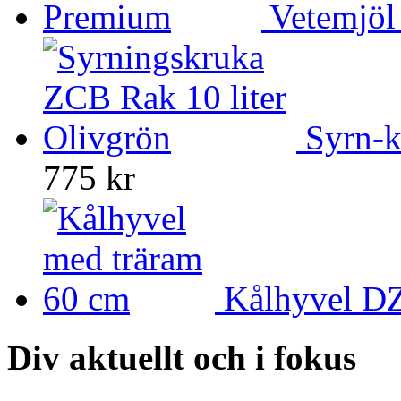
Vetemjöl
Syrn-k
775 kr
Kålhyvel DZ
Div aktuellt och i fokus