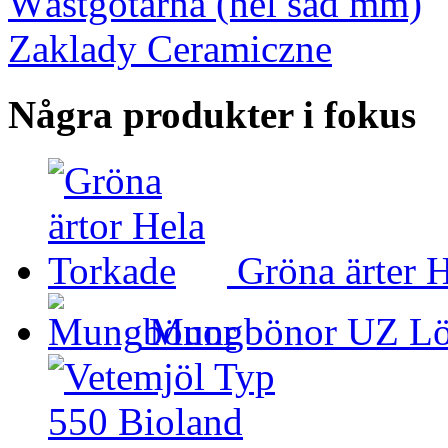
Wästgötarna (hel säd mm)
Zaklady Ceramiczne
Några produkter i fokus
Gröna ärter 
Mungbönor UZ Lö