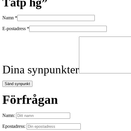
Tätp hg”
Namn
*
E-postadress
*
Dina synpunkter
Förfrågan
Namn:
Epostadress: