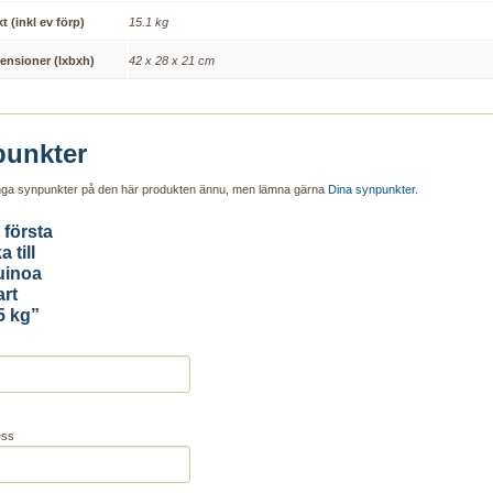
kt (inkl ev förp)
15.1 kg
ensioner (lxbxh)
42 x 28 x 21 cm
unkter
inga synpunkter på den här produkten ännu, men lämna gärna
Dina synpunkter
.
 första
a till
uinoa
art
5 kg”
ess