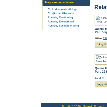
Några externa länkar
Rela
Ekokuriren (webbtidning)
Ekotjänsten i Ronneby
Ronneby Ekoförening
Ronneby Ekomarknad
Ronneby Samhällsförening
Quinoa H
Peru 5 k
388 kr
194
Lägg i 
Quinoa H
Peru 25 
1.715 kr
Lägg i 
Ekorätt
© 2026 ·
Svensk Ekomarkn