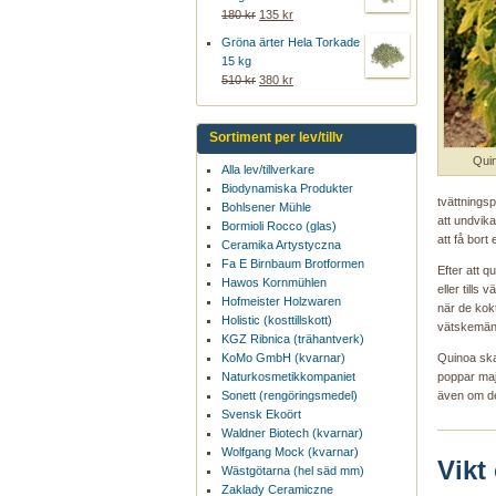
180 kr
135 kr
Gröna ärter Hela Torkade
15 kg
510 kr
380 kr
Sortiment per lev/tillv
Quin
Alla lev/tillverkare
Biodynamiska Produkter
tvättnings
Bohlsener Mühle
att undvik
Bormioli Rocco (glas)
att få bort
Ceramika Artystyczna
Fa E Birnbaum Brotformen
Efter att q
Hawos Kornmühlen
eller tills
Hofmeister Holzwaren
när de kokt
Holistic (kosttillskott)
vätskemän
KGZ Ribnica (trähantverk)
KoMo GmbH (kvarnar)
Quinoa ska
Naturkosmetikkompaniet
poppar maj
Sonett (rengöringsmedel)
även om de
Svensk Ekoört
Waldner Biotech (kvarnar)
Wolfgang Mock (kvarnar)
Vikt
Wästgötarna (hel säd mm)
Zaklady Ceramiczne