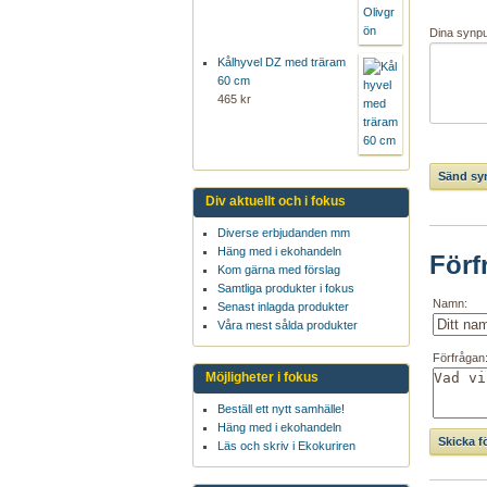
Dina synp
Kålhyvel DZ med träram
60 cm
465 kr
Div aktuellt och i fokus
Diverse erbjudanden mm
Häng med i ekohandeln
Förf
Kom gärna med förslag
Samtliga produkter i fokus
Namn:
Senast inlagda produkter
Våra mest sålda produkter
Förfrågan
Möjligheter i fokus
Beställ ett nytt samhälle!
Häng med i ekohandeln
Läs och skriv i Ekokuriren