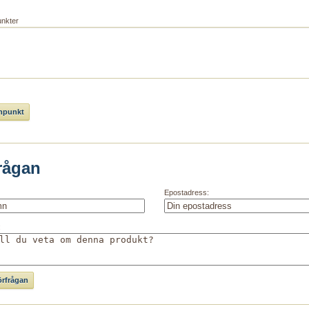
unkter
rågan
Epostadress:
: