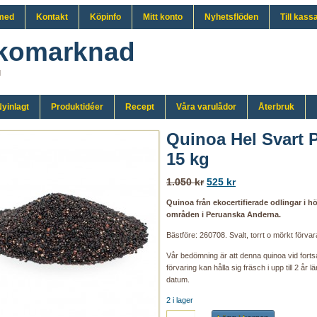
med
Kontakt
Köpinfo
Mitt konto
Nyhetsflöden
Till kass
komarknad
d
yinlagt
Produktidéer
Recept
Våra varulådor
Återbruk
Quinoa Hel Svart 
15 kg
1.050 kr
525 kr
Quinoa från ekocertifierade odlingar i h
områden i Peruanska Anderna.
Bästföre: 260708. Svalt, torrt o mörkt förvar
Vår bedömning är att denna quinoa vid forts
förvaring kan hålla sig fräsch i upp till 2 år l
datum.
2 i lager