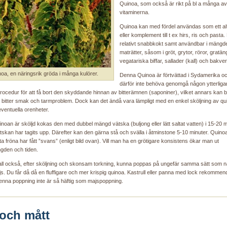
Quinoa, som också är rikt på bl a många av
vitaminerna.
Quinoa kan med fördel användas som ett alt
eller komplement till t ex hirs, ris och pasta
relativt snabbkokt samt användbar i mängd
maträtter, såsom i gröt, grytor, röror, gratän
vegatariska biffar, sallader (kall) och bakver
oa, en näringsrik gröda i många kulörer.
Denna Quinoa är förtvättad i Sydamerika oc
därför inte behöva genomgå någon ytterliga
procedur för att få bort den skyddande hinnan av bitterämnen (saponiner), vilket annars kan 
a bitter smak och tarmproblem. Dock kan det ändå vara lämpligt med en enkel sköljning av qu
 eventuella orenheter.
uinoan är sköljd kokas den med dubbel mängd vätska (buljong eller lätt saltat vatten) i 15-20 m
 vätskan har tagits upp. Därefter kan den gärna stå och svälla i åtminstone 5-10 minuter. Quinoa
a fröna har fått ”svans” (enligt bild ovan). Vill man ha en grötigare konsistens ökar man ut
gden och tiden.
ll också, efter sköljning och skonsam torkning, kunna poppas på ungefär samma sätt som 
s. Du får då då en fluffigare och mer krispig quinoa. Kastrull eller panna med lock rekommen
nna poppning inte är så häftig som majspoppning.
 och mått