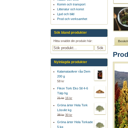
Komm och transport
Litteratur och konst
Ljud och bild
Prod och verksamhet
Sök bland produkter
Hitta snabbt din produkt här:
Beskri
Prod
Nyinlagda produkter
Kalamataoliver råa Dem
200 g
58 kr
Fikon Tork Eko Stl 4-6
Tätp hg
21 kr
16 kr
Gröna ärter Hela Tork
Lösvikt kg
38 kr
30 kr
Gröna ärter Hela Torkade
5 kg