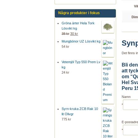
Vi
Några produkter i fokus
Dim
Gröna ärter Hela Tork
Lösvikt kg
38 kr
30 kr
Synp
Mungbönor UZ Lösvikt kg
54 kr
Det finns 
Vetemjöl Typ 550 Prem Lv
Bli den
kg
att tyck
24 kr
om “Q
Hel Sv
Peru 1
Namn
*
Syrn-kruka ZCB Rak 10
lit Olivgr
775 kr
E-postadr
*