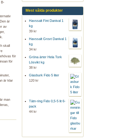
 B-
Mest sålda produkter
ernativ
Havssalt Fint Danival 1
. Den är
kg
er av
39 kr
ger,
k.
Havssalt Grovt Danival 1
kg
h skall
34 kr
re
behövas för
Gröna ärter Hela Tork
inoan för
Lösvikt kg
38 kr
Glasburk Fido 5 liter
inuter,
120 kr
n är klar
när man
Tätn-ring Fido 0,5-5 lit 6-
deras,
pack
44 kr