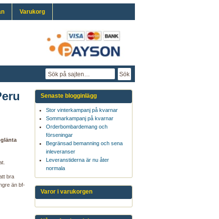
an
Varukorg
Peru
Senaste blogginlägg
Stor vinterkampanj på kvarnar
Sommarkampanj på kvarnar
Orderbombardemang och
förseningar
öglänta
Begränsad bemanning och sena
inleveranser
Leveranstiderna är nu åter
at.
normala
att bra
ängre än bf-
Varor i varukorgen