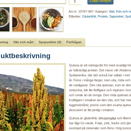
Lägg i korgen
Art.nr:
15767-867
.
Kategori:
Säd, frön och n
Etiketter:
Glutenfritt
,
Protein
,
Saponiner
,
Syd
vning
Vikt och mått
Synpunkter (0)
Förfrågan
uktbeskrivning
Quinoa är ett näringsrikt frö med ovanligt hö
av fullvärdigt protein. Det växer vilt i Anderna
Sydamerika, där det också har odlats i mer
år. Finns i många färger, men vita, röda och
de vanligaste. Den vita quinoan, som är de
omtyckta, blir lite fluffigare och mjukare i k
och smak än de övriga. Den röda quinoan är
kraftigare i smaken än den vita, och har me
tuggmotstånd, precis som den svarta quin
dessutom är lite jordig i smaken.
Quinoa är glutenfritt, lättupptagligt och fiber
har lågt GI-värde. Folat, zink, fosfor och jär
exempel på mineraler som finns i hög koncen