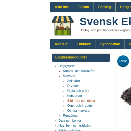
Allm info
Forum
Förslag
Häng 
Svensk E
Detalj- och partihandel på ekogrun
Aktuellt
Ebutiken
Fyndhörnan
N
Ebutiken/produkter
Rea!
Dagligvaror
Kropps- och hälsovård
Matvaror
Animalier
Drycker
Frukt och grönt
Konserver
Säd, frön och nötter
Örter och kryddor
Övriga matvaror
Rengöring
Data och kontor
Hus, hem och trädgård
Kläder och skor