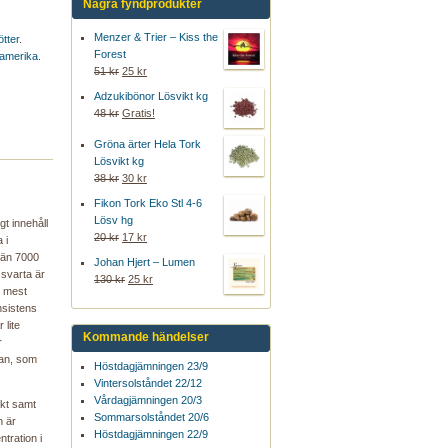
Några fyndprodukter
Menzer & Trier – Kiss the
ötter
.
Forest
amerika
.
51 kr
25 kr
Adzukibönor Lösvikt kg
48 kr
Gratis!
Gröna ärter Hela Tork
Lösvikt kg
38 kr
30 kr
Fikon Tork Eko Stl 4-6
Lösv hg
gt innehåll
20 kr
17 kr
 i
 än 7000
Johan Hjert – Lumen
 svarta är
130 kr
25 kr
n mest
onsistens
 lite
Kommande händelser
r
oan, som
Höstdagjämningen 23/9
Vintersolståndet 22/12
Vårdagjämningen 20/3
rikt samt
Sommarsolståndet 20/6
n är
Höstdagjämningen 22/9
tration i