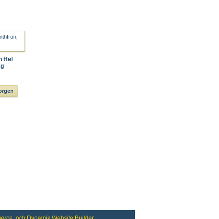
 Hel
kg
korgen
erce
, och
Dynamik Website Builder