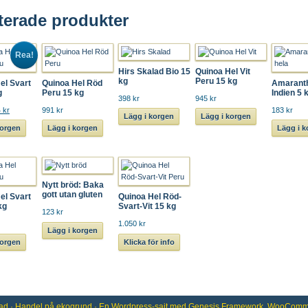
terade produkter
Rea!
Hirs Skalad Bio 15
Quinoa Hel Vit
kg
Peru 15 kg
el Svart
Quinoa Hel Röd
Amaranth
g
Peru 15 kg
Indien 5 
398 kr
945 kr
 kr
991 kr
183 kr
Lägg i korgen
Lägg i korgen
korgen
Lägg i korgen
Lägg i 
Nytt bröd: Baka
gott utan gluten
el Svart
Quinoa Hel Röd-
kg
Svart-Vit 15 kg
123 kr
1.050 kr
Lägg i korgen
korgen
Klicka för info
ad
· Handel på
ekogrund
· En
Wordpress
-sajt med
Genesis Framework
,
WooComm