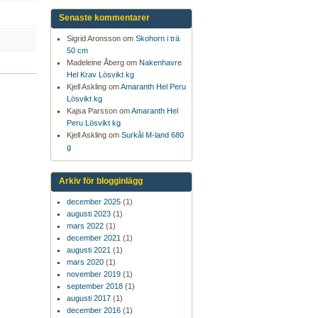
Senaste kommentarer
Sigrid Aronsson om
Skohorn i trä
50 cm
Madeleine Åberg om
Nakenhavre
Hel Krav Lösvikt kg
Kjell Askling om
Amaranth Hel Peru
Lösvikt kg
Kajsa Parsson om
Amaranth Hel
Peru Lösvikt kg
Kjell Askling om
Surkål M-land 680
g
Arkiv för blogginlägg
december 2025
(1)
augusti 2023
(1)
mars 2022
(1)
december 2021
(1)
augusti 2021
(1)
mars 2020
(1)
november 2019
(1)
september 2018
(1)
augusti 2017
(1)
december 2016
(1)