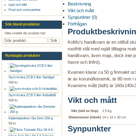
Beskrivning
Ljud och bild
Prod och verksamhet
Vikt och mått
Synpunkter (0)
Förfrågan
Sök bland produkter
Produktbeskrivni
Hitta snabbt din produkt här:
KoMo’s handkvarn är en stilfull sk
rostfritt stål med rejält tilltagna 
handkvarn, även majs, dock inte po
Nyinlagda produkter
havre och linfrö).
Kvarnen klarar ca 50 g finmalet o
Syrn-kruka ZCB 5 liter Sandgul
är av korund/keramik, är 80 mm i
500 kr
Kvarnens mått (bdh) är 160x140x30
Syrn-kruka ZCB 5 liter Koboltblå
Vikt och mått
500 kr
Vikt (inkl ev förp)
2.5 kg
Dimensioner (lxbxh)
14 x 16 x 30 cm
Kalamataoliver råa Dem 200 g
58 kr
Synpunkter