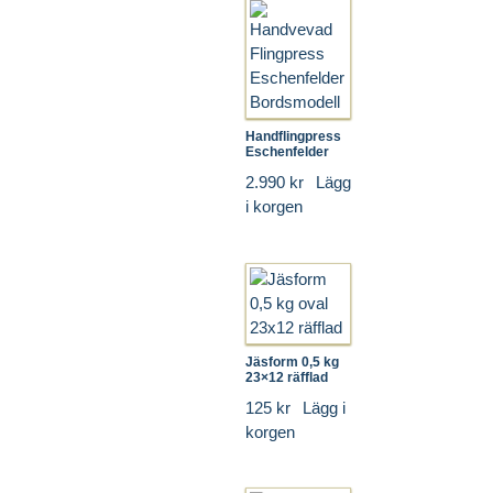
Handflingpress
Eschenfelder
2.990 kr
Lägg
i korgen
Jäsform 0,5 kg
23×12 räfflad
125 kr
Lägg i
korgen