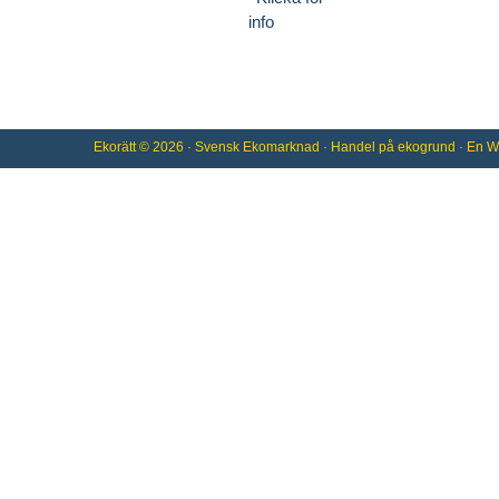
info
Ekorätt
© 2026 ·
Svensk Ekomarknad
· Handel på
ekogrund
· En
W