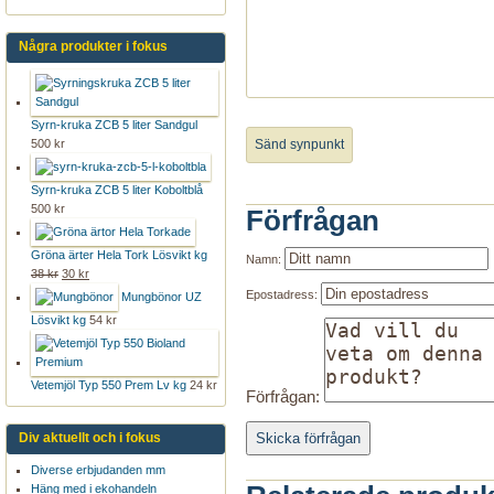
Några produkter i fokus
Syrn-kruka ZCB 5 liter Sandgul
500 kr
Syrn-kruka ZCB 5 liter Koboltblå
500 kr
Förfrågan
Gröna ärter Hela Tork Lösvikt kg
Namn:
38 kr
30 kr
Epostadress:
Mungbönor UZ
Lösvikt kg
54 kr
Vetemjöl Typ 550 Prem Lv kg
24 kr
Förfrågan:
Div aktuellt och i fokus
Diverse erbjudanden mm
Häng med i ekohandeln