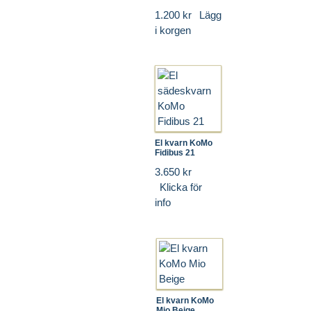
1.200 kr
Lägg
i korgen
El kvarn KoMo
Fidibus 21
3.650 kr
Klicka för
info
El kvarn KoMo
Mio Beige