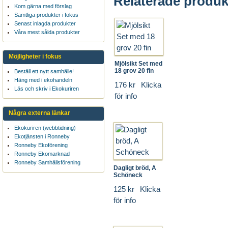
Relaterade produk
Kom gärna med förslag
Samtliga produkter i fokus
Senast inlagda produkter
Våra mest sålda produkter
Möjligheter i fokus
Mjölsikt Set med
18 grov 20 fin
Beställ ett nytt samhälle!
Häng med i ekohandeln
176 kr
Klicka
Läs och skriv i Ekokuriren
för info
Några externa länkar
Ekokuriren (webbtidning)
Ekotjänsten i Ronneby
Ronneby Ekoförening
Ronneby Ekomarknad
Ronneby Samhällsförening
Dagligt bröd, A
Schöneck
125 kr
Klicka
för info