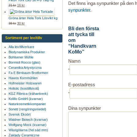
Fikon Tork Eko Stl 4-6 Tätp hg
Det finns inga synpunkter på den
21 kr
16 kr
synpunkter
.
Gröna ärter Hela Tork Lösvikt kg
38 kr
30 kr
Bli den första
att tycka till
Sortiment per lev/tillv
om
“Handkvarn
Alla lev/tillverkare
KoMo”
Biodynamiska Produkter
Bohlsener Mühle
Namn
Bormioli Rocco (glas)
Ceramika Artystyczna
*
Fa E Birnbaum Brotformen
Hawos Kornmühlen
Hofmeister Holzwaren
E-postadress
Holistic (kosttillskott)
*
KGZ Ribnica (trähantverk)
KoMo GmbH (kvarnar)
Naturkosmetikkompaniet
Dina synpunkter
Sonett (rengöringsmedel)
Svensk Ekoört
Waldner Biotech (kvarnar)
Wolfgang Mock (kvarnar)
Wästgötarna (hel säd mm)
Zaklady Ceramiczne