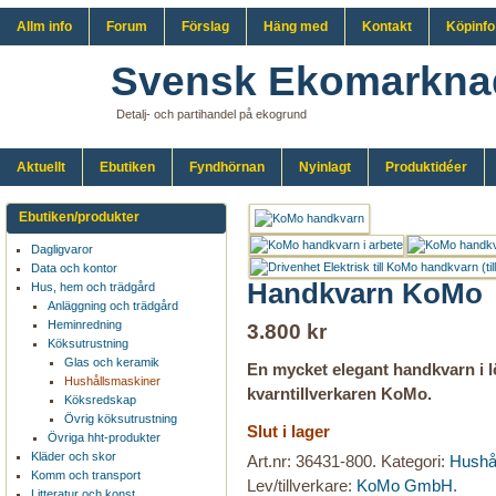
Allm info
Forum
Förslag
Häng med
Kontakt
Köpinfo
Svensk Ekomarkna
Detalj- och partihandel på ekogrund
Aktuellt
Ebutiken
Fyndhörnan
Nyinlagt
Produktidéer
Ebutiken/produkter
Dagligvaror
Data och kontor
Handkvarn KoMo
Hus, hem och trädgård
Anläggning och trädgård
Heminredning
3.800 kr
Köksutrustning
Glas och keramik
En mycket elegant handkvarn i lö
Hushållsmaskiner
kvarntillverkaren KoMo.
Köksredskap
Övrig köksutrustning
Slut i lager
Övriga hht-produkter
Kläder och skor
Art.nr:
36431-800
.
Kategori:
Hushå
Komm och transport
Lev/tillverkare:
KoMo GmbH
.
Litteratur och konst