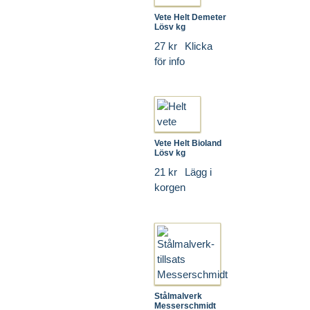
Vete Helt Demeter
Lösv kg
27 kr
Klicka
för info
Vete Helt Bioland
Lösv kg
21 kr
Lägg i
korgen
Stålmalverk
Messerschmidt