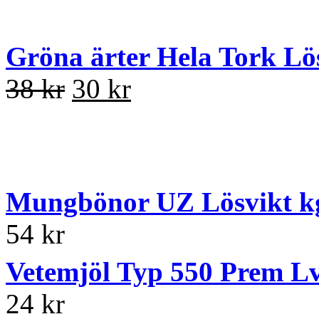
Gröna ärter Hela Tork Lö
38 kr
30 kr
Mungbönor UZ Lösvikt k
54 kr
Vetemjöl Typ 550 Prem L
24 kr