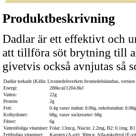
Produktbeskrivning
Dadlar är ett effektivt och 
att tillföra söt brytning til
givetvis också avnjutas så s
Dadlar torkade (Källa: Livsmedelsverkets livsmedelsdatabas, version
Energi:
288kcal/1204.8kJ
Vatten:
22g
Protein:
2g
Fett:
0.4g varav mättat: 0.06g, enkelomättat: 0.08g
Kolhydrater:
68g, varav sockerarter: 68g
Fibrer:
6g
Vattenlösliga vitaminer:
Folat: 13mcg, Niacin: 2.2mg, B2: 0.1mg, B
Fettlösliga vitaminer:
Karoten (A-vit): 30mcg, Alfa-tokoferol (E-vi