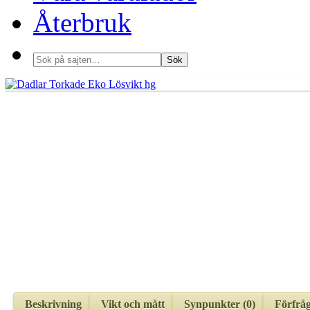
Återbruk
Beskrivning
Vikt och mått
Synpunkter (0)
Förfrå