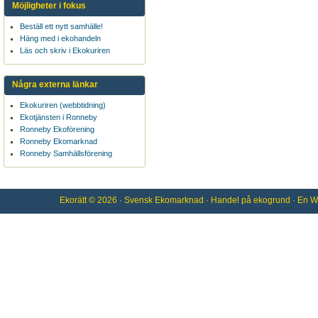
Möjligheter i fokus
Beställ ett nytt samhälle!
Häng med i ekohandeln
Läs och skriv i Ekokuriren
Några externa länkar
Ekokuriren (webbtidning)
Ekotjänsten i Ronneby
Ronneby Ekoförening
Ronneby Ekomarknad
Ronneby Samhällsförening
Ekorätt
© 2026 ·
Svensk Ekomarknad
· Handel på
ekogrund
· En
W