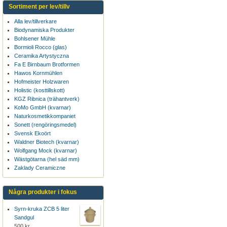
Sortiment per lev/tillv
Alla lev/tillverkare
Biodynamiska Produkter
Bohlsener Mühle
Bormioli Rocco (glas)
Ceramika Artystyczna
Fa E Birnbaum Brotformen
Hawos Kornmühlen
Hofmeister Holzwaren
Holistic (kosttillskott)
KGZ Ribnica (trähantverk)
KoMo GmbH (kvarnar)
Naturkosmetikkompaniet
Sonett (rengöringsmedel)
Svensk Ekoört
Waldner Biotech (kvarnar)
Wolfgang Mock (kvarnar)
Wästgötarna (hel säd mm)
Zaklady Ceramiczne
Några produkter i fokus
Syrn-kruka ZCB 5 liter
Sandgul
500 kr