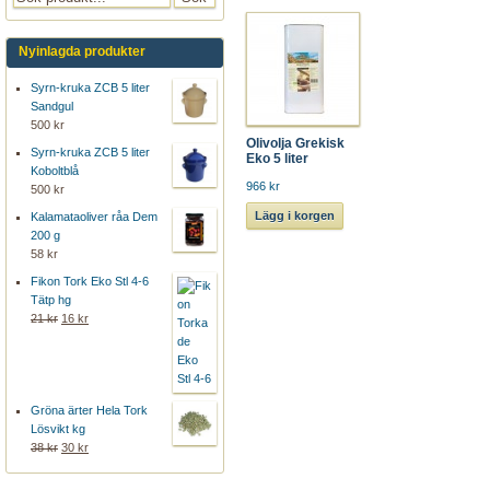
Nyinlagda produkter
Syrn-kruka ZCB 5 liter
Sandgul
500 kr
Olivolja Grekisk
Syrn-kruka ZCB 5 liter
Eko 5 liter
Koboltblå
966 kr
500 kr
Lägg i korgen
Kalamataoliver råa Dem
200 g
58 kr
Fikon Tork Eko Stl 4-6
Tätp hg
21 kr
16 kr
Gröna ärter Hela Tork
Lösvikt kg
38 kr
30 kr