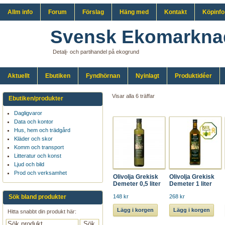
Allm info
Forum
Förslag
Häng med
Kontakt
Köpinfo
Svensk Ekomarkna
Detalj- och partihandel på ekogrund
Aktuellt
Ebutiken
Fyndhörnan
Nyinlagt
Produktidéer
Visar alla 6 träffar
Ebutiken/produkter
Dagligvaror
Data och kontor
Hus, hem och trädgård
Kläder och skor
Komm och transport
Litteratur och konst
Ljud och bild
Prod och verksamhet
Olivolja Grekisk
Olivolja Grekisk
Demeter 0,5 liter
Demeter 1 liter
Sök bland produkter
148 kr
268 kr
Lägg i korgen
Lägg i korgen
Hitta snabbt din produkt här: