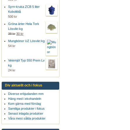
Syrn-kruka ZCB 5 liter
Koboltblå
500 kr
Gröna ärter Hela Tork
Lösvikt kg
38 kr
30 kr
Mungbönor UZ Lösvikt kg
54 kr
Vetemjöl Typ 550 Prem Lv
kg
24 kr
Div aktuellt och i fokus
Diverse erbjudanden mm
Häng med i ekohandeln
Kom gärna med förslag
Samtliga produkter i fokus
Senast inlagda produkter
Våra mest sålda produkter